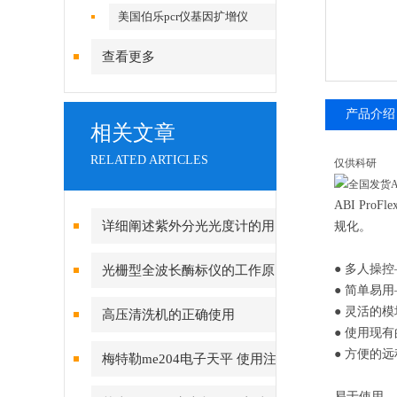
美国伯乐pcr仪基因扩增仪
查看更多
产品介绍
相关文章
RELATED ARTICLES
仅供科研
ABI P
详细阐述紫外分光光度计的用
规化。
途及工作原理
● 多人操
光栅型全波长酶标仪的工作原
● 简单易
理
● 灵活的
高压清洗机的正确使用
● 使用现
● 方便的远
梅特勒me204电子天平 使用注
意事项
易于使用