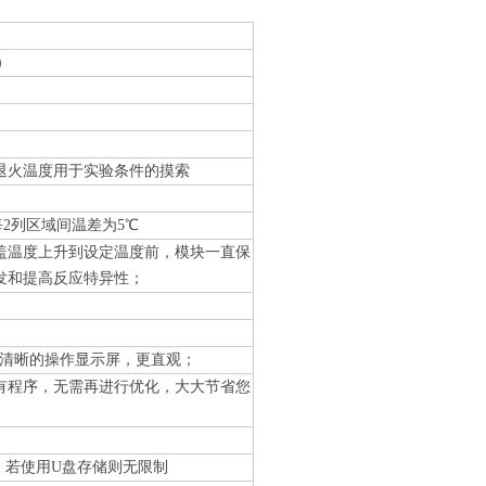
行）
退火温度用于实验条件的摸索
每2列区域间温差为5℃
盖温度上升到设定温度前，模块一直保
发和提高反应特异性；
，更加清晰的操作显示屏，更直观；
有程序，无需再进行优化，大大节省您
col，若使用U盘存储则无限制