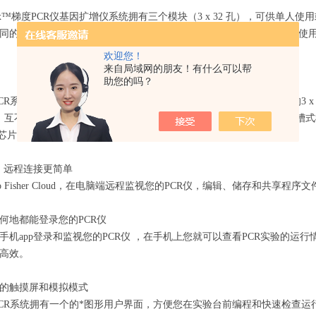
oFlex™梯度PCR仪基因扩增仪系统拥有三个模块（3 x 32 孔），可供
同的时间。 在您拥挤而又繁忙的实验室里，这一特性使得与他人分享使用Pr
欢迎您！
来自局域网的朋友！有什么可以帮
助您的吗？
ex™PCR系统拥有5种不同的加热模块，可通过开关简单地更换，其中包含的3 
互不干扰。双96孔和双384孔加热模块可满足高通量的测序需要，双槽式模块不仅支持Q
ay 芯片，用于基因分型分析，且支持新的 QuantStudio 3D数字PCR系统
务，远程连接更简单
mo Fisher Cloud，在电脑端远程监视您的PCR仪，编辑、储存和共享程
何地都能登录您的PCR仪
手机app登录和监视您的PCR仪 ，在手机上您就可以查看PCR实验的运
高效。
的触摸屏和模拟模式
ex™PCR系统拥有一个的*图形用户界面，方便您在实验台前编程和快速检