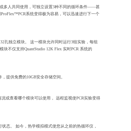
单人使用或多人共同使用，可独立设置3种不同的循环条件——甚
oFlex™PCR系统变得极为容易，可以迅速进行下一个
x 32孔独立模块。 这一模块允许同时运行3组实验，每组
uantStudio 12K Flex 实时PCR 系统的
序文件，提供免费的10GB安全存储空间。
行情况或查看哪个模块可以使用， 远程监视使PCR实验变得
查运行状态。 如今，热学模拟模式使您从之前的热循环仪，