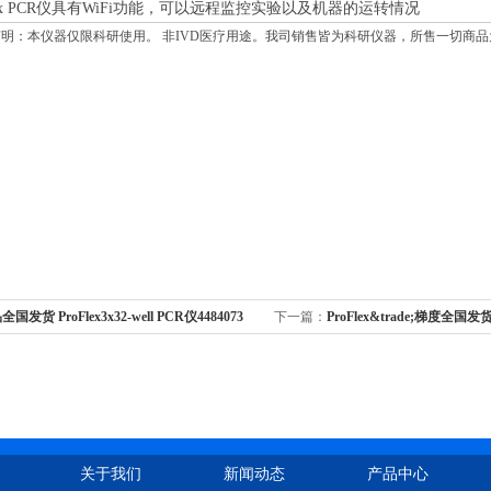
oFlex PCR仪具有WiFi功能，可以远程监控实验以及机器的运转情况
明：本仪器仅限科研使用。 非IVD医疗用途。我司销售皆为科研仪器，所售一切商
国发货 ProFlex3x32-well PCR仪4484073
下一篇：
ProFlex&trade;梯度全国发
基因扩增仪
关于我们
新闻动态
产品中心