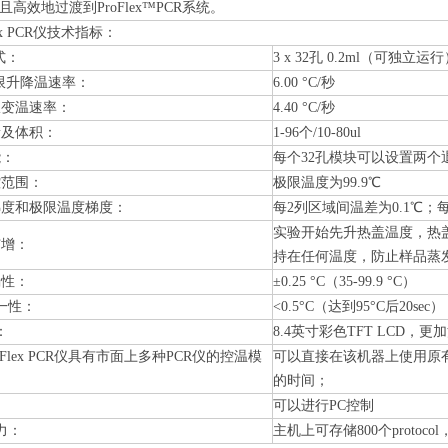
高效地过渡到ProFlex™PCR系统。
Flex PCR仪技术指标：
形式：
3 x 32孔 0.2ml（可独立运
k极限升降温速率：
6.00 °C/秒
极限变温速率：
4.40 °C/秒
量及体积：
1-96个/10-80ul
能：
每个32孔模块可以设置两个
控范围：
极限温度为99.9℃
度梯度和极限温度梯度：
每2列区域间温差为0.1℃；
实验开始先升热盖温度，热
异性扩增：
持在任何温度，防止样品蒸
确性：
±0.25 °C（35-99.9 °C）
均一性：
<0.5°C（达到95°C后20sec）
：
8.4英寸彩色TFT LCD
 ProFlex PCR仪具有市面上多种PCR仪的控温模
可以直接在该机器上使用原
的时间；
可以进行PC控制
能力：
主机上可存储800个proto