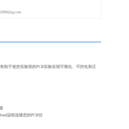
化仪器的操作
06@qq.com
五种加热模块，用以满足加热条件的优化或对通量的需求
带有热学模拟模式，无需更改程序，轻松实现从老仪器的
模块，有助于使您实验室的PCR实验实现可视化、可控化和正
渡
Cloud远程连接您的PCR仪