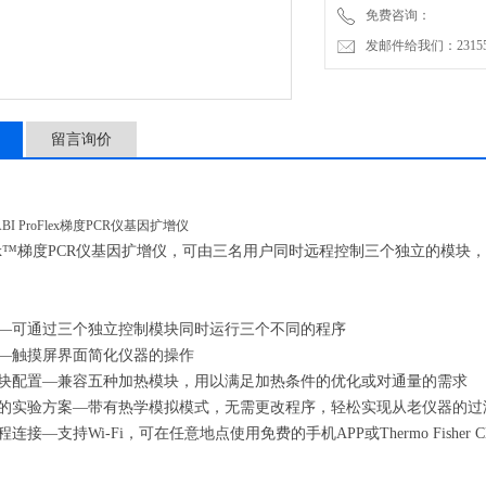
免费咨询：
● 简单易用—触摸屏界面简
发邮件给我们：2315528
● 灵活的模块配置—兼容
● 使用现有的实验方案—
留言询价
roFlex™梯度PCR仪基因扩增仪，可由三名用户同时远程控制三个独立的
控—可通过三个独立控制模块同时运行三个不同的程序
用—触摸屏界面简化仪器的操作
模块配置—兼容五种加热模块，用以满足加热条件的优化或对通量的需求
有的实验方案—带有热学模拟模式，无需更改程序，轻松实现从老仪器的过
程连接—支持Wi-Fi，可在任意地点使用免费的手机APP或Thermo Fisher 