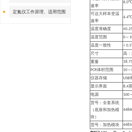
6.0℃
速率
验中的多种应用
定氮仪工作原理、适用范围
可达
大样本变温
4.4℃
速率
温度准确度
±0.
温度范围
～
0
1
温度一致性
< 0.
尺寸
高：
重量
18.7
体积范围
～
PCR
10
仪器存储
USB
显示界面
8.4
电源
100
货号：全套系统
（底座和加热模
4484
块）
货号：加热模块
4483