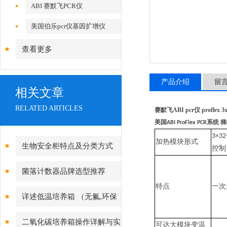
ABI 赛默飞PCR仪
美国伯乐pcr仪基因扩增仪
查看更多
产品介绍
留
相关文章
RELATED ARTICLES
赛默飞ABI pcr仪 proflex 3x
美国
系统 
ABI ProFlex PCR
3×32-
加热模块形式
生物安全柜特点及分类方式
控制
菌落计数器品牌选型推荐
特点
一次
详述低温培养箱 （无氟,环保
型）的特点有哪些
二氧化碳培养箱操作详解与实
可达
大模块变温