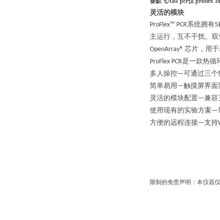
赛默飞ABI pcr仪 proflex 3x
灵活的模块
系统拥有
ProFlex™ PCR
5
主运行
，互不干扰。双
芯片，用于
OpenArray®
是一款热循
ProFlex PCR
多人操控
可通过三个
—
简单易用
触摸屏界面
—
灵活的模块配置
兼容
—
使用现有的实验方案
—
方便的远程连接
支持
—
限制的免责声明：本仪器仅