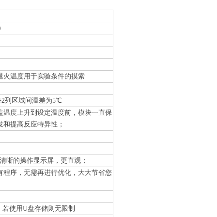
行）
退火温度用于实验条件的摸索
每2列区域间温差为5℃
盖温度上升到设定温度前，模块一直保
发和提高反应特异性；
，更加清晰的操作显示屏，更直观；
有程序，无需再进行优化，大大节省您
col，若使用U盘存储则无限制