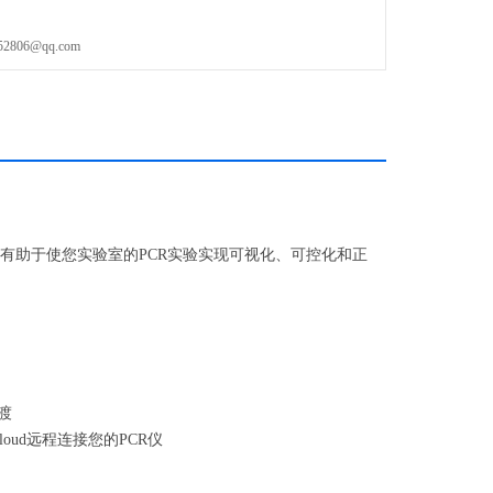
06@qq.com
）℃
模块，有助于使您实验室的PCR实验实现可视化、可控化和正
渡
Cloud远程连接您的PCR仪