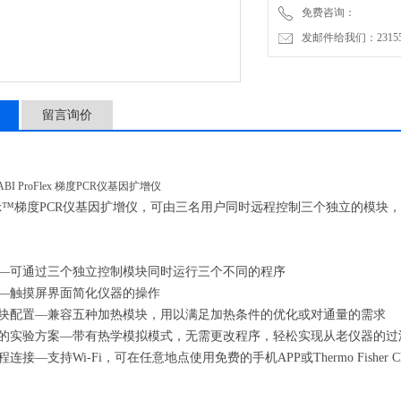
免费咨询：
升温速度
发邮件给我们：2315528
4.40 ℃/s
温度均一性
<0.5°C（达到95°C后20sec
留言询价
样品通量
1-96个/10-80ul 孔
区间
5万-7万
roFlex™梯度PCR仪基因扩增仪，可由三名用户同时远程控制三个独立的
仪器种类
梯度PCR仪
产地类别
控—可通过三个独立控制模块同时运行三个不同的程序
用—触摸屏界面简化仪器的操作
模块配置—兼容五种加热模块，用以满足加热条件的优化或对通量的需求
有的实验方案—带有热学模拟模式，无需更改程序，轻松实现从老仪器的过
程连接—支持Wi-Fi，可在任意地点使用免费的手机APP或Thermo Fisher 