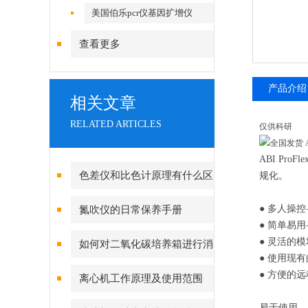
美国伯乐pcr仪基因扩增仪
查看更多
产品介绍
相关文章
RELATED ARTICLES
仅供科研
ABI P
色差仪和比色计原理有什么区
规化。
别？
● 多人操
氮吹仪的日常保养手册
● 简单易
● 灵活的
如何对二氧化碳培养箱进行消
● 使用现
毒灭菌呢？
● 方便的远
离心机工作原理及使用范围
易于使用