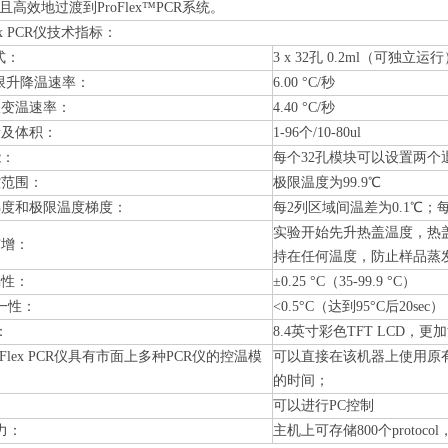
高效地过渡到ProFlex™PCR系统。
Flex PCR仪技术指标：
形式：
3 x 32孔 0.2ml（可独立运
k极限升降温速率：
6.00 °C/秒
极限变温速率：
4.40 °C/秒
量及体积：
1-96个/10-80ul
能：
每个32孔模块可以设置两个
控范围：
极限温度为99.9℃
度梯度和极限温度梯度：
每2列区域间温差为0.1℃；
实验开始先升热盖温度，热
异性扩增：
持在任何温度，防止样品蒸
确性：
±0.25 °C（35-99.9 °C）
均一性：
<0.5°C（达到95°C后20sec）
：
8.4英寸彩色TFT LCD
 ProFlex PCR仪具有市面上多种PCR仪的控温模
可以直接在该机器上使用原
的时间；
可以进行PC控制
能力：
主机上可存储800个proto