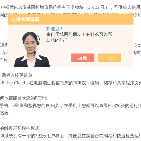
oFlex™梯度PCR仪基因扩增仪系统拥有三个模块（3 x 32 孔），可供
同的时间。 在您拥挤而又繁忙的实验室里，这一特性使得与他人分享使用Pr
欢迎您！
来自局域网的朋友！有什么可以帮
助您的吗？
ex™PCR系统拥有5种不同的加热模块，可通过开关简单地更换，其中包含的3 
互不干扰。双96孔和双384孔加热模块可满足高通量的测序需要，双槽式模块不仅支持Q
ay 芯片，用于基因分型分析，且支持新的 QuantStudio 3D数字PCR系统
务，远程连接更简单
mo Fisher Cloud，在电脑端远程监视您的PCR仪，编辑、储存和共享程
何地都能登录您的PCR仪
手机app登录和监视您的PCR仪 ，在手机上您就可以查看PCR实验的运
高效。
的触摸屏和模拟模式
ex™PCR系统拥有一个的*图形用户界面，方便您在实验台前编程和快速检