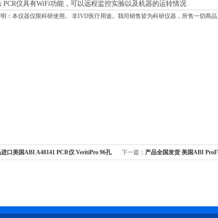
oFlex PCR仪具有WiFi功能，可以远程监控实验以及机器的运转情况
明：本仪器仅限科研使用。 非IVD医疗用途。我司销售皆为科研仪器，所售一切商
口美国ABI A48141 PCR仪 VeritiPro 96孔
下一篇：
产品全国发货 美国ABI ProFl