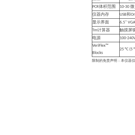
体积范围
微
PCR
10-30
仪器内存
和
USB
On
显示界面
6.5" VGA
计算器
触摸屏
Tm
电源
100-240V
VeriFlex™
25 °C (5 
Blocks
限制的免责声明：本仪器仅