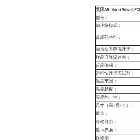
美国ABI Veriti 96well P
型号：
加热块模式：
反应孔特征：
加热块升降温速率：
样品升降温速率：
反应体积：
运行快速反应试剂：
温度范围：
温度精度：
温度均一性：
尺寸（高
宽
长）：
×
×
重量：
存储能力：
显示界面：
保修期：