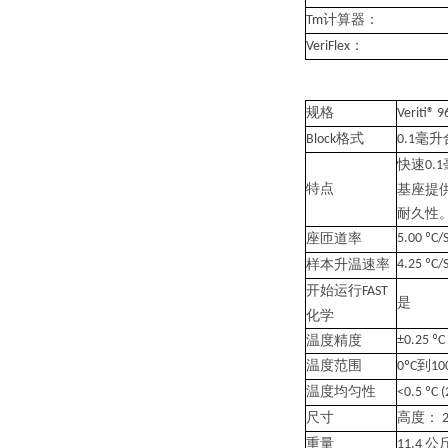
计算器：
Tm
：
VeriFlex
规格
Veriti® 9
格式
毫升
Block
0.1
快速
0.1
特点
基座提
耐久性
座匝道率
5.00 ºC/
样本升温速率
4.25 ºC/
开始运行
FAST
是
化学
温度精度
±0.25 ºC 
温度范围
到
0ºC
10
温度均匀性
<0.5 ºC (
尺寸
高度：
重量
公
11.4