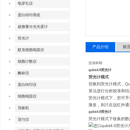
电穿孔仪
蛋白转印系统
超微量分光光度计
荧光计
产品介绍
留
默克细胞电阻仪
细胞计数仪
仅供科研
qubit4.0荧光计
酶标仪
荧光计模式
切换到荧光计模式，Qu
蛋白转印仪
算法进行分析校准和结
细胞电阻仪
荧光计模式下，您可手
激发，则只在远红外通
洗板机
qubit4.0荧光计
荧光计模式下收集的数
混匀仪