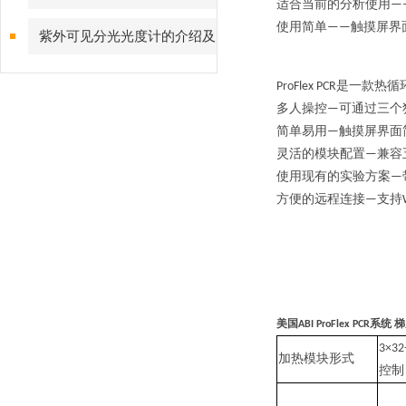
适合当前的分析使用
—
使
用简单
触摸屏界
——
紫外可见分光光度计的介绍及
与红外分光光度计的区别
是一款热循
ProFlex PCR
多人操控
可通过三个
—
简单易用
触摸屏界面
—
灵活的模块配置
兼容
—
使用现有的实验方案
—
方便的远程连接
支持
—
美国
系统 
ABI ProFlex PCR
3×32-
加热模块形式
控制