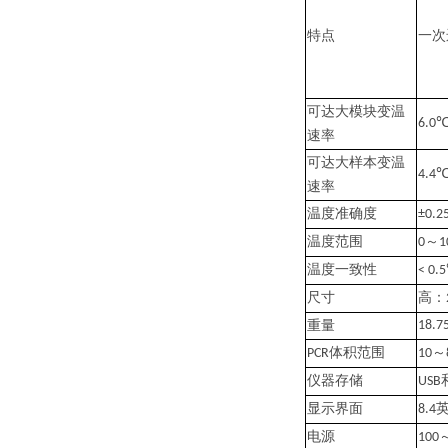
特点
一次
可达
大模块变温
6.0℃
速率
可达
大样本变温
4.4℃
速率
温度准确度
±0.
温度范围
～
0
1
温度一致性
< 0.
尺寸
高：
重量
18.7
体积范围
～
PCR
10
仪器存储
USB
显示界面
8.4
电源
100