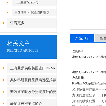
ABI 赛默飞PCR仪
美国伯乐pcr仪基因扩增仪
查看更多
产品介绍
留
相关文章
RELATED ARTICLES
仅供科研
赛默飞ProFlex 3 x 32三
上海旦鼎供应美国进口DRM-
赛默飞ProFlex 3 x 32三
BTD核辐射检测仪原理021-
产品性能：
奥林巴斯双目显微镜选型推荐
系统将
ProFlex PCR
Appli
61640167
允许多位用户使用
——
安装原子吸收分光光度计的要
方便的远程登录
利
——
求事项
灵活的模块配置
可
——
酸度计校准要点简介