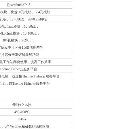
QuantStudio™ 5
孔模块、快速96孔模块、384孔模块
孔板、12×8联管、96×0.2ml单管
6孔0.1mL模块：10-30uL；
6孔0.2mL模块：10-100uL；
384孔模块：5-20uL；
反应中可区分1.5倍浓度差异
支持高分辨率熔解曲线功能
化工作站配套使用，提高工作效率
Thermo Fisher云服务平台
脑，或连接Thermo Fisher云服务平台
i-Fi，或Thermo Fisher云服务平台
6区独立温控
4℃-100℃
Peltier
孔：6个VeriFlex精确数码温控区域