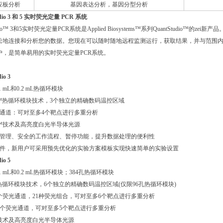
应板分析
基因表达分析，基因分型分析
udio 3 和 5 实时荧光定量 PCR 系统
udio™ 3和5实时荧光定量PCR系统是Applied Biosystems™系列QuantStudio™的ze
地连接和分析您的数据。您现在可以随时随地远程监测运行，获取结果，并与范围内同事进行
户，是简单易用的实时荧光定量PCR系统。
io 3
.1 mL和0.2 mL热循环模块
iFlex™热循环模块技术，3个独立的精确数码温控区域
光通道：可对至多4个靶点进行多重分析
Flex™技术及高亮度白光半导体光源
账户管理、安全的工作流程、暂停功能，提升数据处理的便利性
的软件，新用户可采用预先优化的实验方案模板实现快速简单的实验设置
io 5
0.1 mL和0.2 mL热循环模块；384孔热循环模块
iFlex热循环模块技术，6个独立的精确数码温控区域(仅限96孔热循环模块)
：6个荧光通道，21种荧光组合，可对至多6个靶点进行多重分析
孔：5个荧光通道，可对至多5个靶点进行多重分析
Flex技术及高亮度白光半导体光源