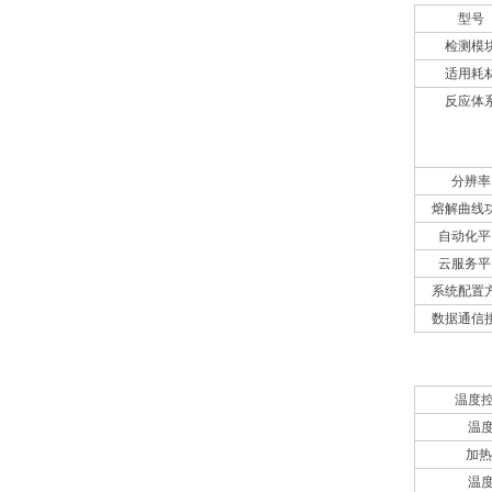
型号
检测模
适用耗
反应体
分辨率
熔解曲线
自动化平
云服务平
系统配置
数据通信
热循环系
温度
温
加热
温