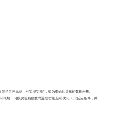
®技术采用高亮度白光半导体光源，可实现功能*，极为准确且灵敏的数据采集。
tier热循环模块，习以实现精确数码温控功能;轻松优化PC R反应条件，并