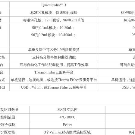
QuantStudio™ 3
块
标准96孔模块、快速96孔模块
标准96
材
标准96孔板、12×8联管、96×0.2ml单管
标准96
系
96孔0.1mL模块：10-30uL；
9
96孔0.2mL模块：10-100uL；
9
单重反应中可区分1.5倍浓度差异
单重
功能
支持高分辨率熔解曲线功能
台
可与自动化工作站配套使用，提高工作效率
可与自动
台
Thermo Fisher云服务平台
方式
单机运行，连接电脑，或连接Thermo Fisher云服务平台
单机运行，连接电
接口
USB，Wi-Fi，或Thermo Fisher云服务平台
USB，W
统
控制区域数量
3区独立温控
度控制范围
4℃-100℃
/制冷模块
Peltier
度分区功能
3个VeriFlex精确数码温控区域
96