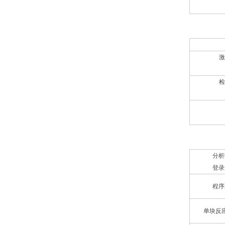
光学检测系
激
检
软件
分析
登录
程序
单块反