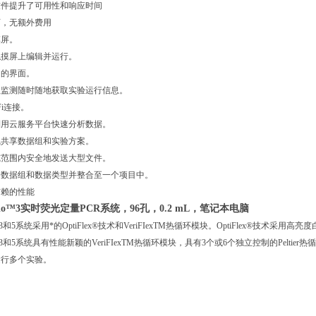
提升了可用性和响应时间
，无额外费用
屏。
屏上编辑并运行。
的界面。
测随时随地获取实验运行信息。
i连接。
云服务平台快速分析数据。
享数据组和实验方案。
围内安全地发送大型文件。
据组和数据类型并整合至一个项目中。
赖的性能
tudio™3实时荧光定量PCR系统，96孔，0.2 mL，笔记本电脑
udio®3和5系统采用*的OptiFlex®技术和VeriFIexTM热循环模块。OptiFlex
udio®3和5系统具有性能新颖的VeriFIexTM热循环模块，具有3个或6个独立控制的Pel
运行多个实验。