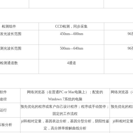
统
检测组件
CCD检测，同步采集
发光波长范围
450nm—600nm
96
测光波长范围
500nm—640nm
96
检测通道数
4通道
软件
网络浏览器（在普通PC or Mac电脑上）；配套的
网络浏览器（在普
途径
Windows 7系统的电脑
预先优化的程序或客户自己设计程序；程序或手动暂停；
预先优化的程
运行
固定的工作流程
jd和相对定量，基因表达分析，基因分型分析，阴阳性鉴
jd和相对
应板分析
定，高分辨率熔解曲线分析