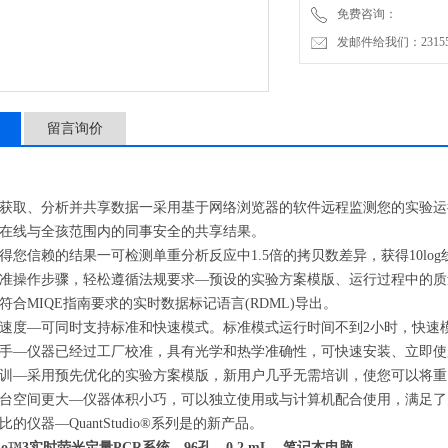
免费咨询：
发邮件给我们：2315528
留言询价
获取、分析并共享数据一采用基于网络浏览器的软件远程监测您的实验运
在线与全孩范围内的同事安全的共享结果。
信赖的结果一可检测单重分析反应中1.5倍的拷贝数差异，获得10log
作步骤，轻松遵循法规要求—预设的实验方案模版、运行过程中的质量控
符合MIQE指南要求的实时数据标记语言(RDML)导出。
—可同时支持标准和快速模式。标准模式运行时间不到2小时，快速模
—仪器已经过工厂校准，具有光学和热学准确性，可快速安装、立即使
—采用预先优化的实验方案模版，新用户几乎无需培训，使您可以将重
台空间
更大
—仪器体积小巧，可以独立使用或与计算机配合使用，满足了
仪器—QuantStudio®系列是的新产品。
tudio™3实时荧光定量PCR系统，96孔，0.2 mL，笔记本电脑