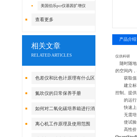
美国伯乐pcr仪基因扩增仪
查看更多
产品介绍
相关文章
RELATED ARTICLES
仅供科研
随时随地
的空间内，
色差仪和比色计原理有什么区
获取值得您
建立标准操
别？
控制。提供
氮吹仪的日常保养手册
的运行速度
快速上手
如何对二氧化碳培养箱进行消
无需培训
毒灭菌呢？
使试验
离心机工作原理及使用范围
高性价比的
QuantS