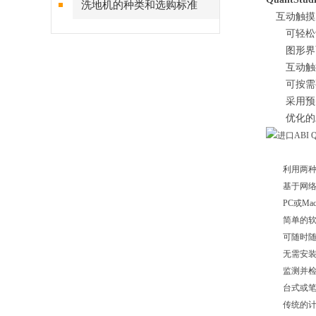
洗地机的种类和选购标准
互动触摸
可轻松识
图形界面可
互动触摸屏
可按需要
采用预先
优化的工
利用两种方
基于网络
PC或Ma
简单的软件
可随时随地
无需安装软
监测并检
台式或笔
传统的计