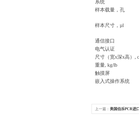
系统
样本载量，孔
样本尺寸，
µl
通信接口
电气认证
尺寸（宽
x深x高）, c
重量
, kg/lb
触摸屏
嵌入式操作系统
上一篇：
美国伯乐PCR进口CF
系统 山东