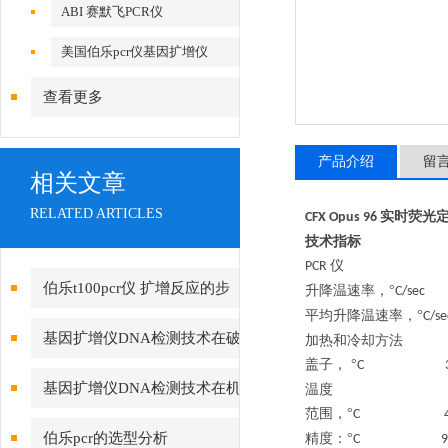
ABI 赛默飞PCR仪
美国伯乐pcr仪基因扩增仪
查看更多
产品介绍
留
相关文章
RELATED ARTICLES
实时荧光
CFX Opus 96
技术指标
仪
PCR
伯乐t100pcr仪 扩增反应的步
升降温速率，
°
C/s
平均升降温速率，
°
C/
骤
基因扩增仪DNA检测技术在破
加热和冷却方法
盖子，
°
C 3
案的应用
基因扩增仪DNA检测技术在机
温度
范围，
°
C 
关破案的应用
伯乐pcr的选型分析
精度：
°
C 9