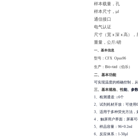
样本载量，孔
样本尺寸，
µl 
通信接口
电气认证
尺寸（宽
深
高），
x
x
重量，公斤
/
一、基本信息
型号：
CFX Opus96
生产：
Bio-rad
（伯乐）
二、基本功能
可实现温度的精确控制，
三、基本规格、性
能、参
1、检测通道: ≥6个
2、试剂耗材开放：可使用0
3、适用于多种荧光方法，如Taqma
4 、触屏用户界面：屏幕可
5、样品容量：96×0.2ml
6、反应体系：1-50µl