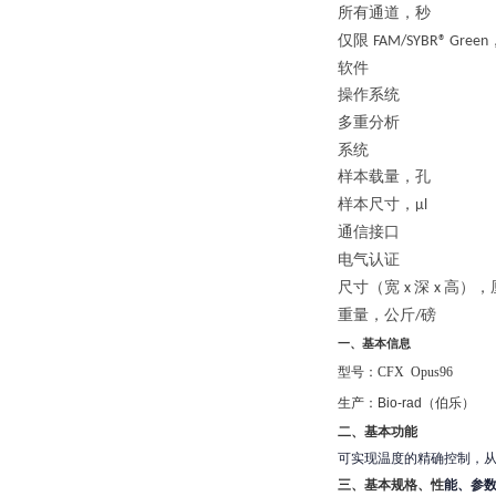
所有通道，秒
仅限
FAM/SYBR® Green
软件
操作系统
多重分析
系统
样本载量，孔
样本尺寸，
µl 
通信接口
电气认证
尺寸（宽
深
高），
x
x
重量，公斤
/
一、基本信息
型号：
CFX Opus96
生产：
Bio-rad
（伯乐）
二、基本功能
可实现温度的精确控制，
三、基本规格、性
能、参