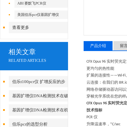
ABI 赛默飞PCR仪
美国伯乐pcr仪基因扩增仪
查看更多
产品介绍
留
相关文章
RELATED ARTICLES
实时荧光
CFX Opus 96
更均匀的热性能
扩展的连接性
——Wi-Fi
伯乐t100pcr仪 扩增反应的步
云连接：在我们的
BR.i
网络存储驱动器访问以
骤
基因扩增仪DNA检测技术在破
穿梭光学系统在您的样
实时荧光
CFX Opus 96
案的应用
基因扩增仪DNA检测技术在机
技术指标
仪
PCR
关破案的应用
伯乐pcr的选型分析
升降温速率，
°
C/s