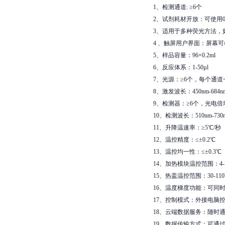
1、检测通道: ≥6个
2、试剂耗材开放：可使用0
3、适用于多种荧光方法，如Taqma
4 、触屏用户界面：屏幕可
5、样品容量：96×0.2ml
6、反应体系：1-50µl
7、光源：≥6个，每个通
8、激发波长：450nm-684n
9、检测器：≥6个，光电
10、检测波长：510nm-730
11、升降温速率：≥5℃/秒
12、温控精度：≤±0.2℃
13、温控均一性：≤±0.3℃
14、加热模块温控范围：4-1
15、热盖温控范围：30-11
16、温度梯度功能：可同
17、控制模式：外接电脑
18、云端数据服务：随时
19、数据传输方式：可通过