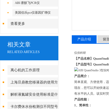
ABI 赛默飞PCR仪
美国伯乐pcr仪基因扩增仪
查看更多
产品介绍
留
相关文章
RELATED ARTICLES
仅供科研
【产品名称】QuantStu
【产品型号】QuantStudio
离心机的工作原理
产品简介：
简单直观、方便使用，适
上海旦鼎教您移液器的使用方
现在，您可以开始快速运行Ap
法小妙招
有水平的人员。该实时荧光定
解析液氮罐安全使用标准是什
产品性能：
么
1、简单性：
卡尔费休水份检测仪不同型号