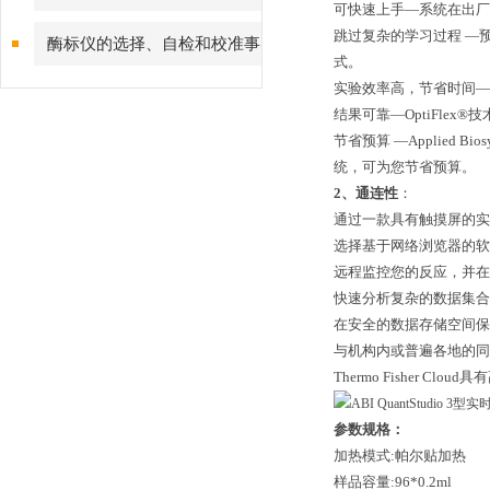
可快速上手—系统在出厂
的特点
跳过复杂的学习过程 —预
酶标仪的选择、自检和校准事
式。
项
实验效率高，节省时间—V
结果可靠—OptiFle
节省预算 —Applied B
统，可为您节省预算。
2、通连性
：
通过一款具有触摸屏的实
选择基于网络浏览器的软件选
远程监控您的反应，并在
快速分析复杂的数据集合
在安全的数据存储空间保
与机构内或普遍各地的同
Thermo Fisher C
参数规格：
加热模式:帕尔贴加热
样品容量:96*0.2ml