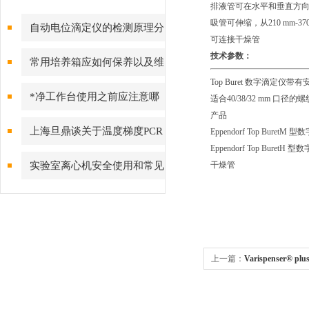
排液管可在水平和垂直方向进行调
吸管可伸缩，从210
mm-3
自动电位滴定仪的检测原理分
可连接干燥管
析
技术参数：
常用培养箱应如何保养以及维
Top Buret 数字滴定
护方法
*净工作台使用之前应注意哪
适合40/38/32 mm 口径的
产
些方面
上海旦鼎谈关于温度梯度PCR
Eppendorf Top Buret
M 型
Eppendorf Top Buret
H 型
和降落PCR
实验室离心机安全使用和常见
干燥管 
故障的排除
上一篇：
Varispenser®