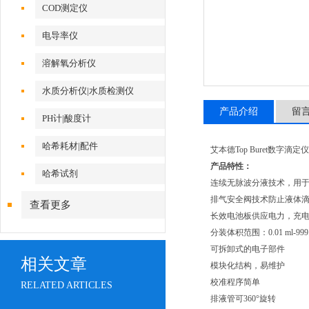
COD测定仪
电导率仪
溶解氧分析仪
水质分析仪|水质检测仪
产品介绍
留
PH计|酸度计
哈希耗材|配件
艾本德Top Buret数字滴定仪
产品特性：
哈希试剂
连续无脉波分液技术，用
排气安全阀技术防止液体
查看更多
长效电池板供应电力，充
分装体积范围：0.01
ml-999
可拆卸式的电子部件
相关文章
模块化结构，易维护
校准程序简单
RELATED ARTICLES
排液管可360°旋转