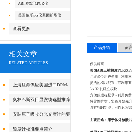
ABI 赛默飞PCR仪
美国伯乐pcr仪基因扩增仪
查看更多
产品介绍
留
相关文章
RELATED ARTICLES
仅供科研
美国ABI三槽梯度PCR仪
Pr
允许多位用户使用
 - 
利用三
灵活的模块配置
 - 
可利用五
上海旦鼎供应美国进口DRM-
3 x 32 
孔独立模块
方便的远程登录
 - 
利用免费
BTD核辐射检测仪原理021-
奥林巴斯双目显微镜选型推荐
特异性扩增：实验开始先
具有
WiFi
功能，可以远程
61640167
安装原子吸收分光光度计的要
主要用途：
用于体外核酸
求事项
酸度计校准要点简介