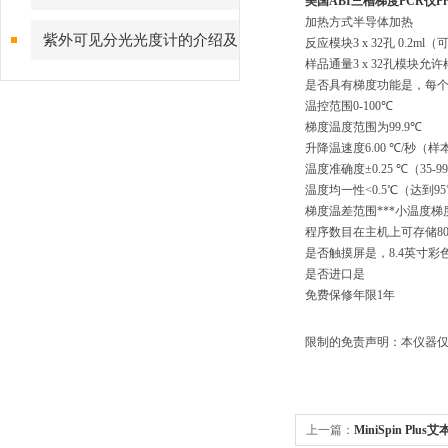
美国ABI三槽梯度PCR仪
Pr
加热方式半导体加热
紫外可见分光光度计的介绍及
反应模块
3 x 32
孔
 0.2ml
（
样品通量
3 x 32
孔模块允许
与红外分光光度计的区别
是否具有梯度功能是，每
温控范围
0-100
℃
梯度温度范围为
99.9
℃
升降温速度
6.00 
℃
/
秒（样
温度准确度±
0.25 
℃（
35-99
温度均一性
<0.5
℃（达到
95
梯度温差范围***小温度梯
程序数目在主机上可存储
8
是否触摸屏是，
8.4
英寸彩
是否进口是
免费保修年限
1
年
限制的免责声明：本仪器仅
上一篇：
MiniSpin Pl