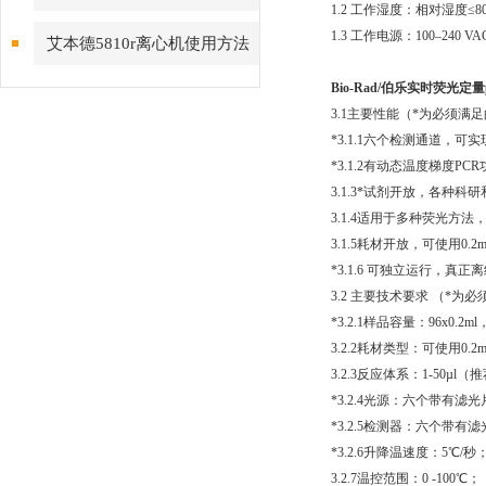
1.2 工作湿度：相对湿度≤8
意事项
1.3 工作电源：100–240 VAC
艾本德5810r离心机使用方法
简要步骤
Bio-Rad/伯乐实时荧光定量
3.1主要性能（*为必须满
*3.1.1六个检测通道，可
*3.1.2有动态温度梯度
3.1.3*试剂开放，各种科
3.1.4适用于多种荧光方法，如Ta
3.1.5耗材开放，可使用0.
*3.1.6 可独立运行，
3.2 主要技术要求 （*为
*3.2.1样品容量：96x0.
3.2.2耗材类型：可使用0.
3.2.3反应体系：1-50µl（推
*3.2.4光源：六个带有滤光
*3.2.5检测器：六个带
*3.2.6升降温速度：5℃/秒
3.2.7温控范围：0 -100℃；