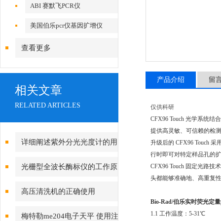
ABI 赛默飞PCR仪
美国伯乐pcr仪基因扩增仪
查看更多
产品介绍
留
相关文章
RELATED ARTICLES
仅供科研
CFX96 Touch 光学系
提供高灵敏、可信赖的检
详细阐述紫外分光光度计的用
升级后的 CFX96 Tou
行时即可对特定样品孔的
途及工作原理
光栅型全波长酶标仪的工作原
CFX96 Touch 固
头都能够准确地、高重复
理
高压清洗机的正确使用
Bio-Rad/伯乐实时荧光定量
1.1 工作温度：5-31℃
梅特勒me204电子天平 使用注