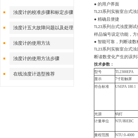
● 的用户界面
系列实验室台式浊
TL23
浊度计的校准步骤和标定步骤
● 精确且便捷
系列台式浊度测试
TL23
浊度计五大故障问题以及处理
样品编号设定功能，方
方法
● 智能可靠，判断读
浊度计的使用方法
系列实验室台式浊
TL23
断读数变化产生的误判
浊度计的使用方法步骤
技术参数：
型号
TL2300EPA
在线浊度计选型推荐
显示
7寸彩触屏
符合标准
USEPA 180.1
光源
钨灯
计量单位
NTU和EBC
量程范围
NTU:0-4000