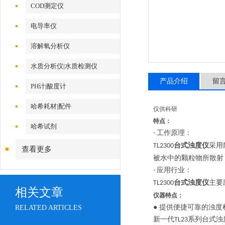
COD测定仪
电导率仪
溶解氧分析仪
水质分析仪|水质检测仪
产品介绍
留
PH计|酸度计
哈希耗材|配件
仅供科研
特点：
哈希试剂
工作原理：
-
台式浊度仪
采用
TL2300
查看更多
被水中的颗粒物所散射
应用行业：
-
台式浊度仪
主要
TL2300
相关文章
仪器特点：
● 提供便捷可靠的浊
RELATED ARTICLES
新一代
系列台式浊
TL23