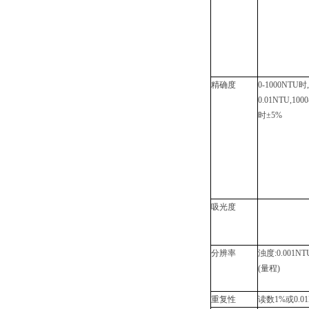
精确度
0-1000NTU时
0.01NTU,100
时±5%
吸光度
分辨率
浊度
:0.001NT
(
量程
)
重复性
读数
1%或0.0