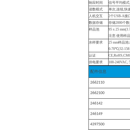
响应时间
信号平均模式
读数模式
单次
,连续,快
人机交互
2个USB-
数据存储
存储
2000个
样品池
95 x 25 
注意
:使用样
水样要求
25 mm样品池:z
0-70℃(32-158
认证
CE,RoHS,CM
供电要求
100-240VAC, 5
配件信息
2662110
2662100
246142
246149
4397500