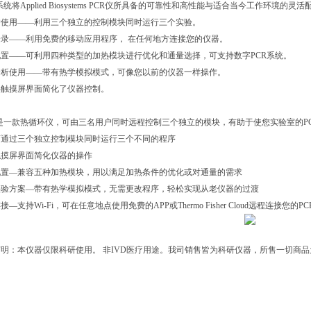
 PCR系统将Applied Biosystems PCR仪所具备的可靠性和高性能与适合当今工作环境
户使用——利用三个独立的控制模块同时运行三个实验。
录——利用免费的移动应用程序， 在任何地方连接您的仪器。
置——可利用四种类型的加热模块进行优化和通量选择，可支持数字PCR系统。
分析使用——带有热学模拟模式，可像您以前的仪器一样操作。
—触摸屏界面简化了仪器控制。
x PCR是一款热循环仪，可由三名用户同时远程控制三个独立的模块，有助于使您实验室的
可通过三个独立控制模块同时运行三个不同的程序
触摸屏界面简化仪器的操作
配置—兼容五种加热模块，用以满足加热条件的优化或对通量的需求
实验方案—带有热学模拟模式，无需更改程序，轻松实现从老仪器的过渡
—支持Wi-Fi，可在任意地点使用免费的APP或Thermo Fisher Cloud远程连接您的P
明：本仪器仅限科研使用。 非IVD医疗用途。我司销售皆为科研仪器，所售一切商