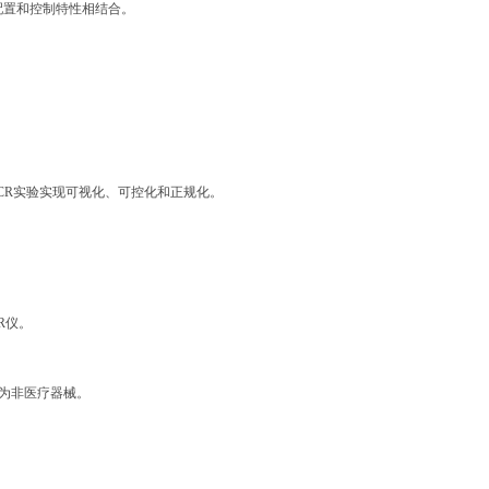
的灵活配置和控制特性相结合。
PCR实验实现可视化、可控化和正规化。
CR仪。
品为非医疗器械。