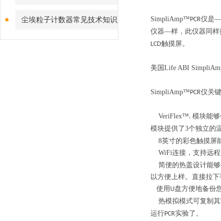
SimpliAmp
™
仪是
尘埃粒子计数器常见技术知识
PCR
仪器—样，此仪器同样
点解答
触摸屏。
LCD
美国
Life ABI SimpliAm
SimpliAmp
™
仪关
PCR
VeriFlex
™
模块能够
.
模块提供了
3
个独立的
8
英寸的彩色触摸屏
WiFi
连接，支持远程
简便的热盖设计能够
以方便上样。直接拉下
使用
盘方便地备份
U
热模拟模式可复制其
运行
实验了。
PCR