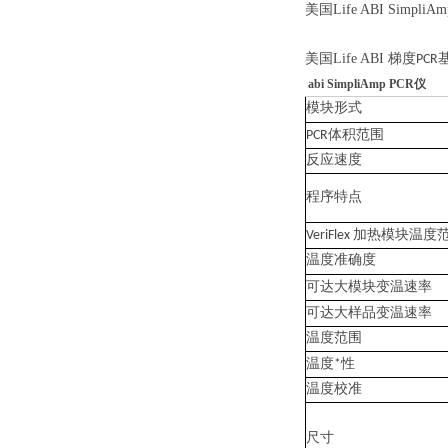
美国
Life ABI SimpliAm
美国
Life ABI
梯度
PCR
abi SimpliAmp PCR仪
模块形式
体积范围
PCR
反应速度
程序特点
加热模块温度
VeriFlex
温度准确度
可达
大模块变温速率
可达
大样品变温速率
温度范围
性
温度
*
温度校准
尺寸