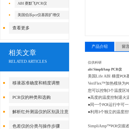
ABI 赛默飞PCR仪
美国伯乐pcr仪基因扩增仪
查看更多
产品介绍
留
相关文章
RELATED ARTICLES
仅供科研
abi SimpliAmp PCR仪
美国
Life ABI
梯度
PCR
移液器准确度和精度调整
VeriFlex
™加热模块为
P
您可以控制
3
个温度区
PCR仪的种类和选购
●高度的温度控制退火
●同一个
运行中可一
PCR
解析红外测温仪的区别及注意
●利用
个独立的温度控
3
事项
色差仪的分类与操作步骤
SimpliAmp
™
仪描
PCR