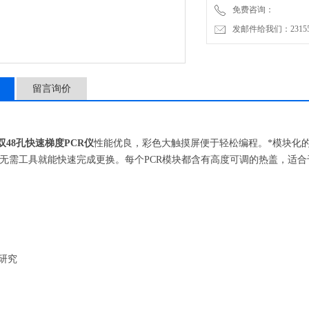
免费咨询：
伯乐C1000双48孔快速
发邮件给我们：2315528
使用人员根
留言询价
0双48孔快速梯度PCR仪
性能优良，彩色大触摸屏便于轻松编程。*模块化
无需工具就能快速完成更换。每个PCR模块都含有高度可调的热盖，适合于
达研究