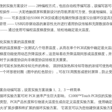
简便的实验方案设计 —— 2种编程方式，包括自动程序编写器，该编写器
编程操作 —— 大彩色触摸屏和重新设计的导航界面可方便、快速地编辑、
台 —— 可多连接3台S1000 PCR仪或通过电脑控制多连接32台循环仪提
件管理 —— USB闪存驱动器的兼容性允许进行通用协议传输和无限数据存
度 —— 通过使用可编程温度梯度快速、轻松地确定退火温度。
化实验方案的温度梯度
程的温度梯度一次测试八个培养温度，从而在单个PCR试验中确定退火温
列的梯度功能使用动态升降温技术，这意味着在升降温期间形成温度梯度，
对于从梯度协议向非梯度协议转移至关重要。
封可延长加热和冷却元件的寿命。 因持续加热和冷却导致的浓缩可使热电模块 (T
括一个环形密封圈（图中的红色部分），可在TE周围形成密封屏障，防止受
案自动编写器，设置实验方案就像 1、2、3 一样简单
循环实验方案可对 PCR 效率产生巨大影响。 C1000™Touch PCR
类型、PCR产品长度和引物退火温度生成自定义温度实验方案。 使用确定
火/扩展步骤和终扩展的循环实验方案。 它甚至可以为您创建快速实验方