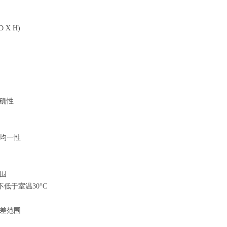
D X H)
确性
均一性
围
, 不低于室温30°C
差范围