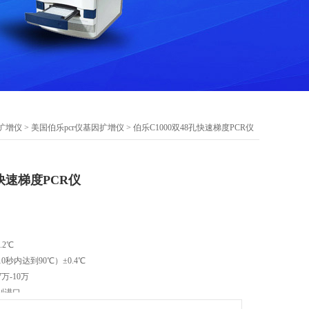
因扩增仪
>
美国伯乐pcr仪基因扩增仪
> 伯乐C1000双48孔快速梯度PCR仪
孔快速梯度PCR仪
.2℃
0秒内达到90℃）±0.4℃
7万-10万
别进口
测,生物产业,司法,制药/化妆品