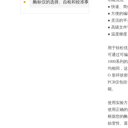
酶标仪的选择、自检和校准事
● 快速、
项
● 方便的
● 灵活的平
● 高级文
● 温度梯
用于轻松优
可通过可编
1000系
均相同，这
O 形环状密
PCR仪包
能。
使用实验方
使用正确的
根据您的酶
始变性、退