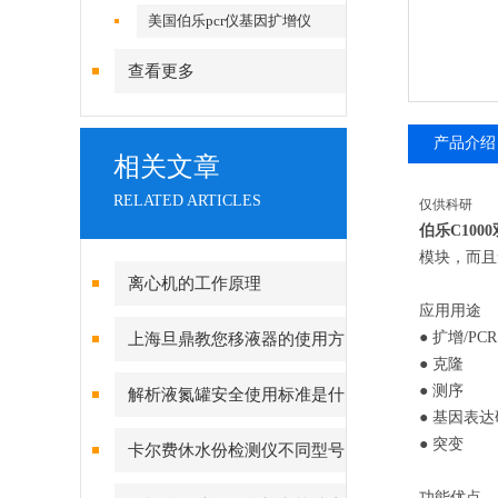
美国伯乐pcr仪基因扩增仪
查看更多
产品介绍
相关文章
RELATED ARTICLES
仅供科研
伯乐C100
模块，而且
离心机的工作原理
应用用途
● 扩增/PCR
上海旦鼎教您移液器的使用方
● 克隆
法小妙招
● 测序
解析液氮罐安全使用标准是什
● 基因表
么
● 突变
卡尔费休水份检测仪不同型号
的特点
功能优点