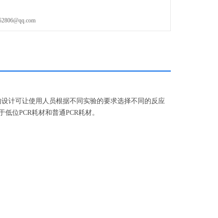
梯度PCR仪性能优良，彩色大触摸屏便于轻松编程。*模块化的设计可让
06@qq.com
的设计可让使用人员根据不同实验的要求选择不同的反应
低位PCR耗材和普通PCR耗材。