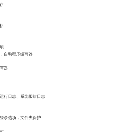
闪存
鼠标
项
，自动程序编写器
写器
运行日志、系统报错日志
登录选项，文件夹保护
式