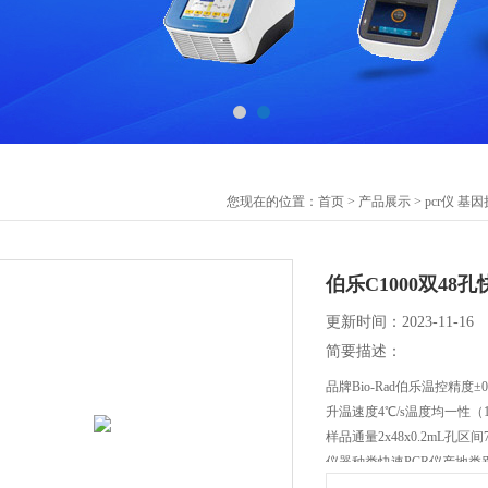
您现在的位置：
首页
>
产品展示
>
pcr仪 基
伯乐C1000双48
更新时间：2023-11-16
简要描述：
品牌Bio-Rad伯乐温控精度±0
升温速度4℃/s温度均一性（1
样品通量2x48x0.2mL孔区间
仪器种类快速PCR仪产地类
应用领域医疗/卫生,化学品检