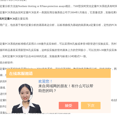
分析方法如Northern blotting or RNase-protection assays相比，7500型实时荧光定量
荧光定量PCR系统由实时定量PCR技术—美国应用生物系统公司于2004年1月推出，它质量优异，实验结
型实时定量PCR仪
主要应用:
应用广泛，包括基于相对定量分析的基因表达分析，以标准曲线为基础的病原体
jd
定量分析，定性的PC
光定量PCR系统的标准模式采用25-100微升反应体积，可以采用96孔板或单管/8联管进行实验反应。
循环样品基座采用新型96孔反应板，这种反应板的管内液体上方的空间较小，可以支持5-30微升反应体
剂，实时定量PCR实验可以在40分钟内完成，实验效果与标准2小时模式*一致。
系统分析软件:
光定量PCR系统软件采用Windows XP®操作系统，进行仪器控制，数据收集和数据分析，软件功能*
置指南，使实验设计非常简单，即使是复杂的多重定量实验也是如此。
欢迎您！
线的实时监测
来自局域网的朋友！有什么可以帮
荧光基线，自动计算荧光阈值使实验结果分析大大简化
助您的吗？
线进行靶基因的
jd
定量
相对定量软件提供*的结果分析显示，可以自动将多达10块96孔板基因表达实验的数据同时分析，并自动
P分型软件以直观的图表输出分型结果并自动进行分型质量评分
数据采集操作简单观察方便，可以在仪器运行时观察解离曲线数据