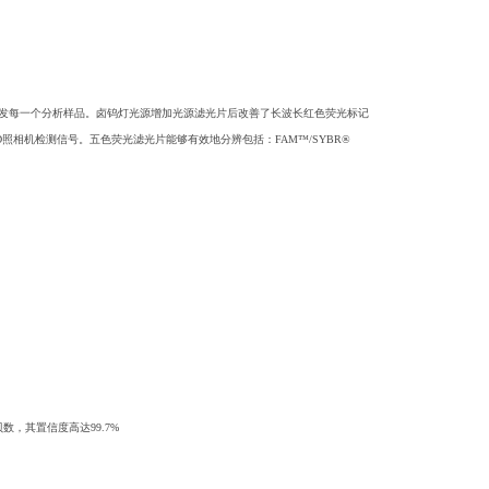
后激发每一个分析样品。卤钨灯光源增加光源滤光片后改善了长波长红色荧光标记
相机检测信号。五色荧光滤光片能够有效地分辨包括：FAM™/SYBR®
贝数，其置信度高达99.7%