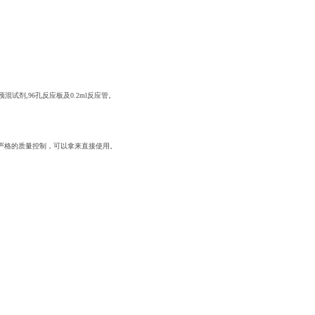
I预混试剂,96孔反应板及0.2ml反应管。
经过严格的质量控制，可以拿来直接使用。