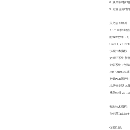
8. 观察实时
9. 光源使用
荧光信号检测:
ABI7500
的激发效果，可
Green I, VI
仪器技术指标
热循环系统 新
光学系统 5色
Run Variab
定量PCR运行时间
样品管类型 96孔
反应体积 25–10
安装技术指标:
在使用TaqMa
仪器性能: