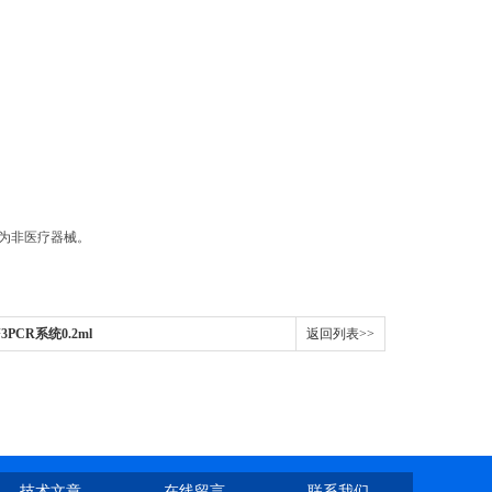
品为非医疗器械。
o™3PCR系统0.2ml
返回列表>>
技术文章
在线留言
联系我们