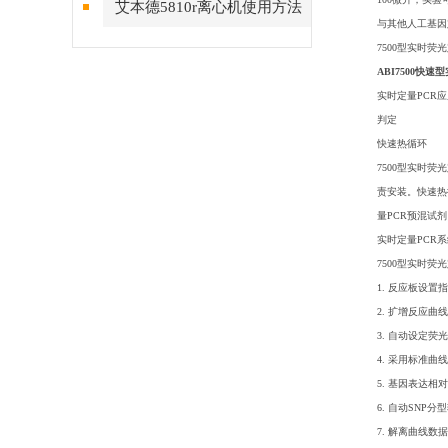
艾本德5810r离心机使用方法
与其他人工基因定量
简要步骤
7500型实时
ABI7500快速
实时定量PCR
判定
快速热循环
7500型实时荧
责安装。快速热
量PCR预混试
实时定量PCR
7500型实时荧
1. 反应板设
2. 扩增反应曲
3. 自动设定
4. 采用标准曲
5. 基因表达
6. 自动SN
7. 解离曲线