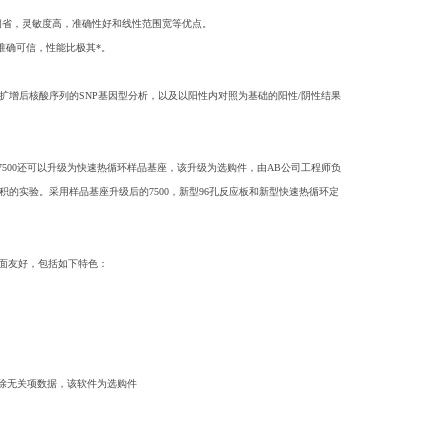
PCR系统具有时间省，灵敏度高，准确性好和线性范围宽等优点。
果准确可信，性能比极其*。
R扩增后核酸序列的SNP基因型分析，以及以阳性内对照为基础的阳性/阴性结果
另外7500还可以升级为快速热循环样品基座，该升级为选购件，由AB公司工程师负
积的实验。采用样品基座升级后的7500，新型96孔反应板和新型快速热循环定
，界面友好，包括如下特色：
去除无关项数据，该软件为选购件