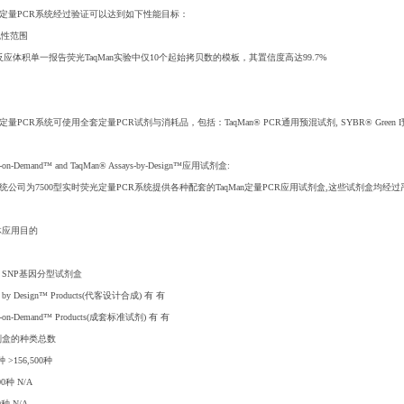
荧光定量PCR系统经过验证可以达到如下性能目标：
线性范围
ul反应体积单一报告荧光TaqMan实验中仅10个起始拷贝数的模板，其置信度高达99.7%
定量PCR系统可使用全套定量PCR试剂与消耗品，包括：TaqMan® PCR通用预混试剂, SYBR® Green 
s-on-Demand™ and TaqMan® Assays-by-Design™应用试剂盒:
统公司为7500型实时荧光定量PCR系统提供各种配套的TaqMan定量PCR应用试剂盒,这些试剂盒均
体应用目的
 SNP基因分型试剂盒
ys by Design™ Products(代客设计合成) 有 有
ys-on-Demand™ Products(成套标准试剂) 有 有
剂盒的种类总数
种 >156,500种
00种 N/A
0种 N/A