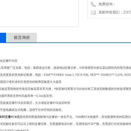
免费咨询：
发邮件给我们：2315528
留言询价
时荧光定量PCR仪
检测,应用更广泛全面，包括：基因表达分析，病原体
jd
定量分析，SNP基因型分析以及以阳性内对照为基
持更多的荧光标记检测，包括：FAM™/SYBR® Green I, VIC®/JOE, NED™/ TAMRA™/ Cy3®, ROX™/
发光源设计使长波长红色荧光的检测灵敏度大大提高
的反应板设置指南软件使反应板设置非常方便，*的实验结果显示与自动分析工具使实验数据的分析处理更
循环系统支持96孔板和单一0.2ml反应管。
升级至超速定量PCR反应模式，大大缩短定量PCR反应时间
采用手提电脑或台式电脑，适用于任何空间的实验室。
型实时定量PCR仪
是特异性靶基因检测与定量的一体化平台。7500将PCR热循环，荧光检测和各种应用
CR实验结束后可以马上得到定量结果，无需凝胶电泳分析，无需纯化PCR产物，无需进行任何实验操作。7
验可以在不到2小时内结束。