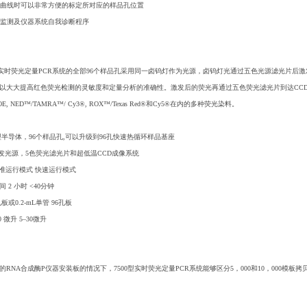
扩增曲线时可以非常方便的标定所对应的样品孔位置
时间监测及仪器系统自我诊断程序
快速型实时荧光定量PCR系统的全部96个样品孔采用同一卤钨灯作为光源，卤钨灯光通过五色光源滤光片
以大大提高红色荧光检测的灵敏度和定量分析的准确性。激发后的荧光再通过五色荧光滤光片到达CCD照
C®/JOE, NED™/TAMRA™/ Cy3®, ROX™/Texas Red®和Cy5®在内的多种荧光染料。
型半导体，96个样品孔,可以升级到96孔快速热循环样品基座
激发光源，5色荧光滤光片和超低温CCD成像系统
les 标准运行模式 快速运行模式
 2 小时 <40分钟
板或0.2-mL单管 96孔板
0 微升 5–30微升
n®的RNA合成酶P仪器安装板的情况下，7500型实时荧光定量PCR系统能够区分5，000和10，000模板拷