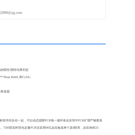
06@qq.com
础的阳性/阴性结果判定
Texas Red®,和Cy5®;
简单直观
分析软件结合在一起，可以动态观察PCR每一循环各反应管中PCR扩增产物逐渐
500型实时荧光定量PCR仪采用96孔反应板或单个及8联管，反应体积25-