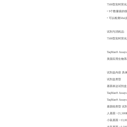
7500型实时
• 9个数量级的
• 可以检测50
试剂与消耗品:
7500型实时荧光
TaqMan® Assay
美国应用生物系
试剂盒内容 具
试剂盒类型
基因表达试剂盒
TaqMan® Assa
TaqMan® Assa
基因组类型 试
人基因 >21,500
小鼠基因 >13,0
大鼠基因 >3,50