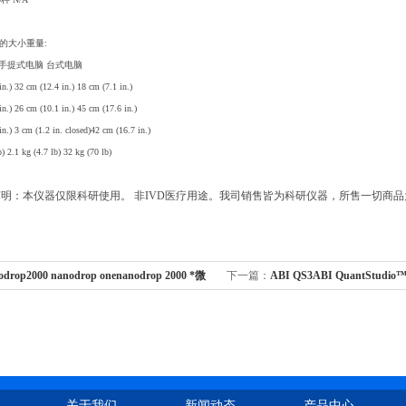
的大小重量:
机 手提式电脑 台式电脑
n.) 32 cm (12.4 in.) 18 cm (7.1 in.)
n.) 26 cm (10.1 in.) 45 cm (17.6 in.)
n.) 3 cm (1.2 in. closed)42 cm (16.7 in.)
 2.1 kg (4.7 lb) 32 kg (70 lb)
明：本仪器仅限科研使用。 非IVD医疗用途。我司销售皆为科研仪器，所售一切商
odrop2000 nanodrop onenanodrop 2000 *微
下一篇：
ABI QS3ABI QuantStudi
计
关于我们
新闻动态
产品中心