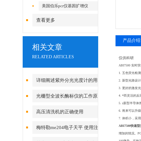
美国伯乐pcr仪基因扩增仪
查看更多
产品介绍
相关文章
RELATED ARTICLES
仅供科研
ABI7500 实
1. 五色荧光
详细阐述紫外分光光度计的用
2. 新型光路设计支
3. 更好的激
途及工作原理
光栅型全波长酶标仪的工作原
4. *而灵活
5.
z
新型半导体热
理
6. 将来可以
高压清洗机的正确使用
7. 体积小，
ABI7500快速
梅特勒me204电子天平 使用注
增加的情况。P
意事项
100微升，实