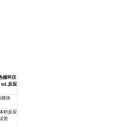
0孔热循环仪
 mL反应
）
 铝模块
体积反应
试管