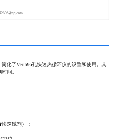
06@qq.com
户界面，简化了Veriti96孔快速热循环仪的设置和使用。具
期时间。
持运行快速试剂）；
6 PCR仪