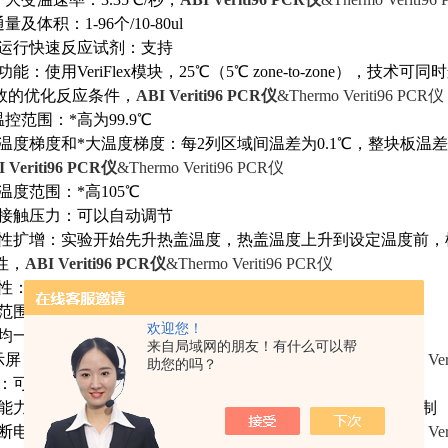
通量及体积：1-96个/10-80ul
*支持运行快速反应试剂：支持
梯度功能：使用VeriFlex模块，25℃（5℃ zone-to-zone）
有效的优化反应条件，
ABI Veriti96 PCR仪
&Thermo Veriti96 PCR仪
度温控范围：
*
高为99.9℃
温度梯度和
*
大温度梯度：每2列区域间温差为0.1℃，整块板温差
I Veriti96 PCR仪
&Thermo Veriti96 PCR仪
热盖温度范围：
*
高105℃
 热盖接触压力：可以自动调节
. 特异性扩增：实验开始先升热盖温度，热盖温度上升到设定温度
性，
ABI Veriti96 PCR仪
&Thermo Veriti96 PCR仪
度性：±0.25℃（35-99.9℃）
控范围：4.0℃到99.9℃
欢迎您！
温度均一性：<0.5℃（达到95℃后20sec）
来自局域网的朋友！有什么可以帮
*显示屏：6.5英寸VGA彩色触摸屏，
ABI Veriti96 PCR仪
&Thermo Ve
助您的吗？
操控：可以进行PC控制
 存储能力：在主机上可存
储800个protocol，若使用
U盘存储则无限制
 具有断电保护功能和快速启动功能，
ABI Veriti96 PCR仪
&Thermo Ve