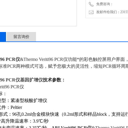
免费咨询：
发邮件给我们：2315528
留言询价
ti96 PCR仪
&Thermo Veriti96 PCR仪功能*的彩色触控屏用
标准PCR两种模式可选，赋予您极大的灵活性，缩短PCR循环周
iti96 PCR仪基因扩增仪
技术参数：
riti96 PCR仪
指标：
仪器类型：紧凑型核酸扩增仪
件：Peltier
lock形式：96孔0.2ml合金模块快速（0.2ml形式和样品block，支
*
高升降温速率：3.9℃/秒
*
大变温速率：3.35℃/秒，
ABI Veriti96 PCR仪
&Thermo Veriti9