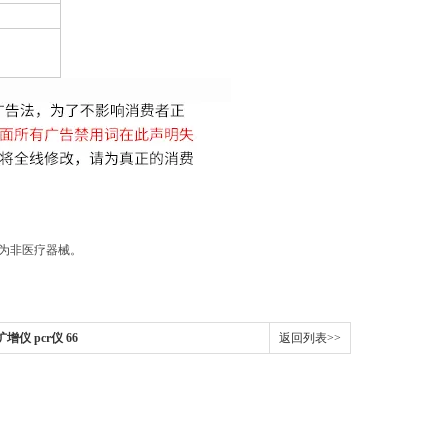
品为非医疗器械。
扩增仪 pcr仪 66
返回列表>>