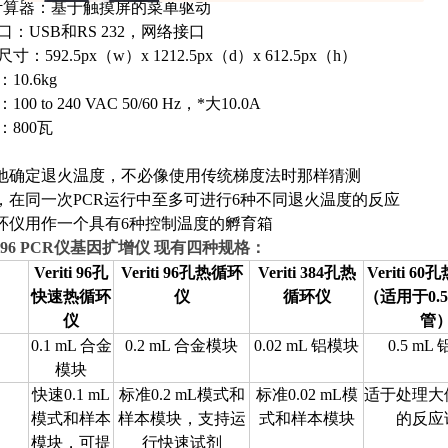
 Tm计算器：基于触摸屏的菜单驱动
连接口：USB和RS 232，网络接口
器尺寸：592.5px（w）x 1212.5px（d）x 612.5px（h）
：10.6kg
：100 to 240 VAC 50/60 Hz，
*
大10.0A
率：800瓦
地确定退火温度，不必像使用传统梯度法时那样猜测
，在同一次PCR运行中至多可进行6种不同退火温度的反应
环仪用作一个具有6种控制温度的孵育箱
iti96 PCR仪基因扩增仪
现有四种规格：
Veriti 96孔
Veriti 96孔热循环
Veriti 384孔热
Veriti 6
快速热循环
仪
循环仪
（适用于0.5
仪
管
0.1 mL 合金
0.2 mL 合金模块
0.02 mL 铝模块
0.5 mL
模块
快速0.1 mL
标准0.2 mL模式和
标准0.02 mL模
适于处理大
模式和样本
样本模块，支持运
式和样本模块
的反应
模块，可提
行快速试剂