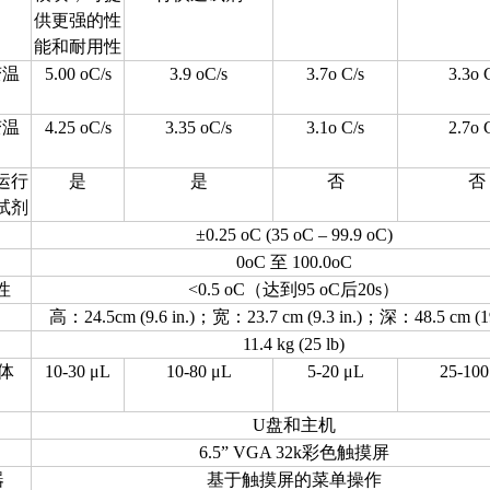
供更强的性
能和耐用性
变温
5.00 oC/s
3.9 oC/s
3.7o C/s
3.3o 
变温
4.25 oC/s
3.35 oC/s
3.1o C/s
2.7o 
运行
是
是
否
否
试剂
±0.25 oC (35 oC – 99.9 oC)
0oC 至 100.0oC
性
<0.5 oC（达到95 oC后20s）
高：24.5cm (9.6 in.)；宽：23.7 cm (9.3 in.)；深：48.5 cm (19.
11.4 kg (25 lb)
应体
10-30 μL
10-80 μL
5-20 μL
25-100
U盘和主机
6.5” VGA 32k彩色触摸屏
器
基于触摸屏的菜单操作