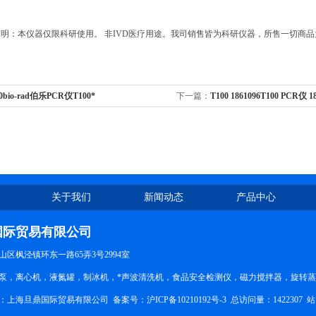
明：本仪器仅限科研使用。 非IVD医疗用途。我司销售皆为科研仪器，所售一切商
0bio-rad伯乐PCR仪T100*
下一篇：
T100 1861096T100 PCR仪 1
关于我们
新闻动态
产品中心
国际贸易有限公司
区枫泾镇环东一路65弄3号2994室
泵，离心机，液氮罐，制冰机，*声波清洗机，食品安全检测仪，磁力搅拌器，旋转
所有：上海旦鼎国际贸易有限公司 备案号：
沪ICP备10210192号-3
总访问量：1422307
站