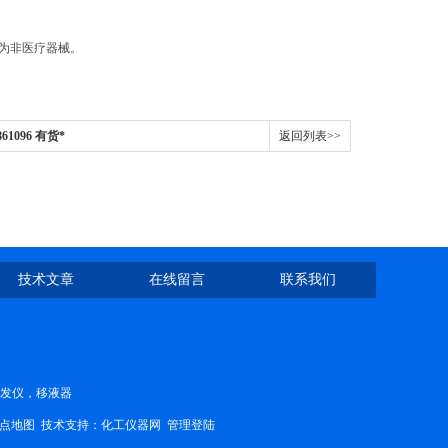
品为非医疗器械。
861096 有货*
返回列表>>
技术文章
在线留言
联系我们
蒸发仪，移液器
点地图
技术支持：
化工仪器网
管理登陆