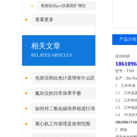
美国伯乐pcr仪基因扩增仪
查看更多
产品介绍
相关文章
RELATED ARTICLES
仅供科研
186109
型号：T100
色差仪和比色计原理有什么区
生产：Bio-
1 工作环境
别？
氮吹仪的日常保养手册
1.1 工作温
1.2 工作和
1.3 工作电源 
如何对二氧化碳培养箱进行消
1.4 PC
毒灭菌呢？
1861096//T
离心机工作原理及使用范围
2 用途