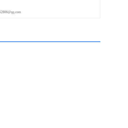
06@qq.com
–60HZ.