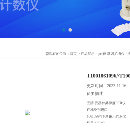
您现在的位置：
首页
>
产品展示
>
pcr仪 基因扩增仪
>
T1001861096//T
更新时间：2023-11-16
简要描述：
品牌 仪器种类梯度PCR仪
产地类别进口
1861096//T100 伯乐PCR仪
型号：T100
生产：Bio-Rad（美国伯乐