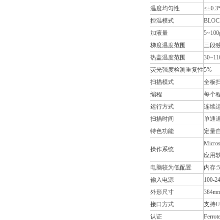
温度均匀性
≤±0.
控温模式
BLO
加液量
5~100
梯度温度范围
三段独
热盖温度范围
30~
荧光强度检测重复性
5%
扫描模式
全板
编程
每个
运行方式
连续
扫描时间
单通道
特色功能
定量
Micro
操作系统
应用软件：
电脑较为低配置
内存:5
输入电源
100-
外形尺寸
384m
接口方式
支持U
认证
Ferro