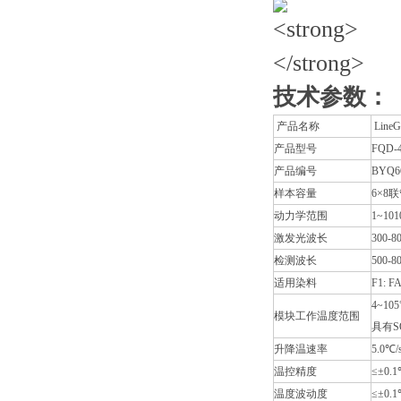
技术参数：
产品名称
Lin
产品型号
FQD-
产品编号
BYQ
样本容量
6×8
动力学范围
1~101
激发光波长
300-8
检测波长
500-8
适用染料
F1: F
4~1
模块工作温度范围
具有S
升降温速率
5.0℃/s
温控精度
≤±0.
温度波动度
≤±0.