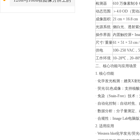
12bit与16bit在图像分辨上的
检测器
610 万像素制冷 
动态范围
＞4.0 OD（
区别
成像面积
21 cm × 16.8 cm
光源系统
侧白光、透射紫外
操作界面
内置触控屏+ Image
尺寸/ 重量
61 × 51 × 53 cm /
供电
100–250 VAC，5
工作环境
10–28℃，20–
二、核心功能与应用场景
1. 核心功能
· 化学发光检测：媲美X
· 荧光/比色成像：支持核酸
· 免染（Stain-Fre
· 自动化控制：自动对焦
· 数据分析：分子量测定、条带
· 合规性：Image Lab电脑
2. 适用应用
· Western blot化学发光/