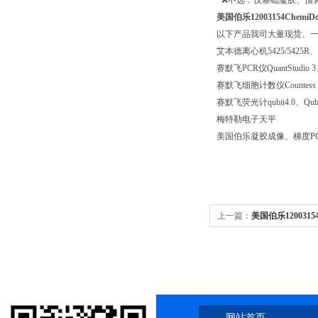
· ❌不选：仅基础凝胶、预
美国伯乐12003154Ch
以下产品我司大量现货、
艾本德离心机5425/5425R、58
赛默飞PCR仪QuantStudio 3、Q
赛默飞细胞计数仪Countess 3、c
赛默飞荧光计qubit4.0、Qubit
梅特勒电子天平
美国伯乐凝胶成像、梯度P
上一篇：
美国伯乐120031
学发光上门安装调试
网站首页