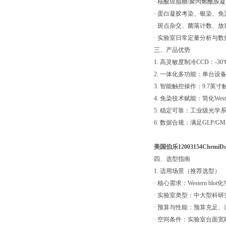
· 核酸琼脂糖/聚丙烯酰胺
· 蛋白凝胶考染、银染、免
· 斑点杂交、菌落计数、放
· 实验室日常定量分析与数
三、产品优势
1. 高灵敏度制冷CCD：
2. 一体化多功能：单台
3. 智能触控操作：9.7英
4. 免染技术赋能：简化W
5. 稳定可靠：工业级光
6. 数据合规：满足GLP/
美国伯乐12003154Ch
四、选型指南
1. 适用场景（推荐选型）
· 核心需求：Western 
· 实验室类型：中大型科
· 预算与性能：预算充足
· 空间条件：实验室台面宽敞