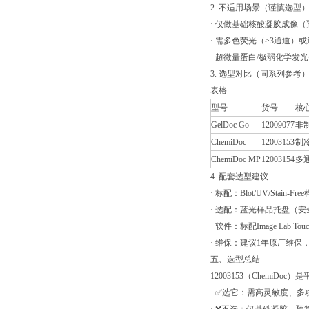
2. 不适用场景（谨慎选型
· 仅做基础核酸凝胶成像（预算有
· 需多色荧光（≥3通道）或近红
· 超微量蛋白/极弱化学发
3. 选型对比（同系列参考
表格
型号
货号
核
GelDoc Go
12009077
非
ChemiDoc
12003153
制冷
ChemiDoc MP
12003154
多
4. 配套选型建议
· 标配：Blot/UV/Stai
· 选配：蓝光样品托盘（
· 软件：标配Image Lab T
· 维保：建议1年原厂维
五、选型总结
12003153（ChemiD
· ✅选它：需高灵敏度、