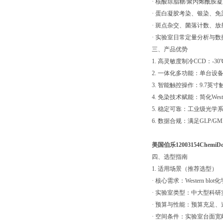
· 核酸琼脂糖/聚丙烯酰胺
· 蛋白凝胶考染、银染、免
· 斑点杂交、菌落计数、放
· 实验室日常定量分析与数
三、产品优势
1. 高灵敏度制冷CCD：
2. 一体化多功能：单台
3. 智能触控操作：9.7英
4. 免染技术赋能：简化W
5. 稳定可靠：工业级光
6. 数据合规：满足GLP/
美国伯乐12003154Ch
四、选型指南
1. 适用场景（推荐选型）
· 核心需求：Western 
· 实验室类型：中大型科
· 预算与性能：预算充足
· 空间条件：实验室台面宽敞