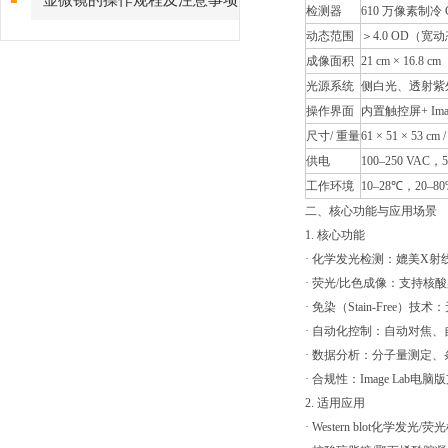
显微镜的操作规程及注意事项
检测器
610 万像素制冷 
动态范围
＞4.0 OD（
成像面积
21 cm × 16.8 cm
光源系统
侧白光、透射紫外
操作界面
内置触控屏+ Image
尺寸/ 重量
61 × 51 × 53 cm /
供电
100–250 VAC，5
工作环境
10–28℃，20–
二、核心功能与应用场景
1. 核心功能
· 化学发光检测：媲美X
· 荧光/比色成像：支持核酸
· 免染（Stain-Fre
· 自动化控制：自动对焦
· 数据分析：分子量测定、条带
· 合规性：Image Lab电脑
2. 适用应用
· Western blot化学发光/