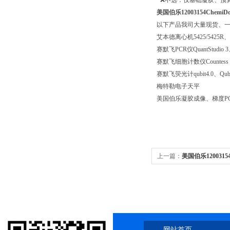
· ❌不选：仅基础凝胶、预
美国伯乐12003154Ch
以下产品我司大量现货、
艾本德离心机5425/5425R、58
赛默飞PCR仪QuantStudio 3、Q
赛默飞细胞计数仪Countess 3、c
赛默飞荧光计qubit4.0、Qubit
梅特勒电子天平
美国伯乐凝胶成像、梯度P
上一篇：
美国伯乐120031
学发光招标参考
网站首页