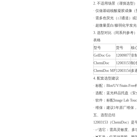
2. 不适用场景（谨慎选型
· 仅做基础核酸凝胶成像（预算有
· 需多色荧光（≥3通道）或近红
· 超微量蛋白/极弱化学发
3. 选型对比（同系列参考
表格
型号
货号
核
GelDoc Go
12009077
非
ChemiDoc
12003153
制冷
ChemiDoc MP
12003154
多
4. 配套选型建议
· 标配：Blot/UV/Stai
· 选配：蓝光样品托盘（
· 软件：标配Image Lab T
· 维保：建议1年原厂维
五、选型总结
12003153（ChemiD
· ✅选它：需高灵敏度、