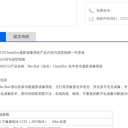
12003154：ChemiDoc M
免费咨询：
发邮件给我们：2315528
留言询价
2003153ChemiDoc凝胶成像系统产品介绍与选型指南一年质保
 产品介绍与选型指南
003153产品名称：Bio-Rad（伯乐）ChemiDoc 化学发光凝胶成像系统
本信息
3 是 Bio-Rad 推出的多功能凝胶成像系统，主打高灵敏度化学发光、荧光及可见光成像，专为
动化成像技术，替代传统暗室胶片法，实现高效、精准、可重复的数字化成像与数据分
细参数
10 万像素制冷 CCD（-30℃制冷），16bit 灰度