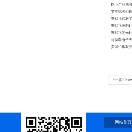
以下产品我
艾本德离心机542
赛默飞PCR仪Quan
赛默飞细胞计数仪C
赛默飞荧光计qubi
梅特勒电子
美国伯乐凝胶
上一篇：
bi
绍与选型指
网站首页