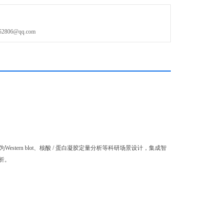
P 多重荧光型
06@qq.com
Western blot、核酸 / 蛋白凝胶定量分析等科研场景设计，集成智
析。