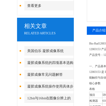
查看更多
相关文章
产品介绍
RELATED ARTICLES
Bio-Rad1
12003153
美国伯乐 凝胶成像系统
产品货号：12
12009077和12003153的区别
凝胶成像系统的四项基本选购
一、产品基
原则
1200315
凝胶成像常见问题解答
能触控与自
核心参数
凝胶成像系统操作使用具体步
表格
项目
详
骤
12bit与16bit在图像分辨上的
检测器
6