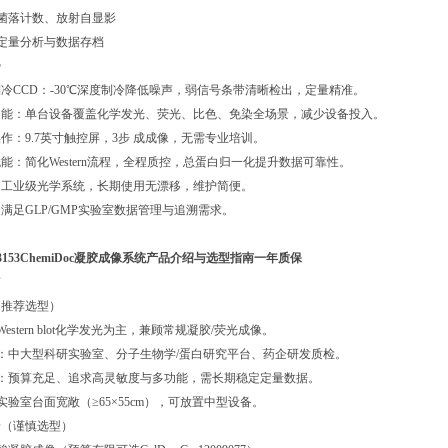
、菌落计数、放射自显影
常定量分析与数据存档
势
度制冷CCD：-30℃深度制冷降低噪声，弱信号条带清晰检出，定量精准。
多功能：单台设备覆盖化学发光、荧光、比色、免染全场景，减少设备投入。
控操作：9.7英寸触控屏，3步 成成像，无需专业培训。
术赋能：简化Western流程，全程质控，总蛋白归一化提升数据可靠性。
靠：工业级光学系统，长期使用无漂移，维护简便。
规：满足GLP/GMP实验室数据管理与追溯需求。
12003153ChemiDoc凝胶成像系统产品介绍与选型指南一年质保
南
景（推荐选型）
Western blot化学发光为主，兼顾常规凝胶/荧光成像。
型：中大型科研实验室、分子生物学/蛋白研究平台、药企研发质检。
能：预算充足、追求高灵敏度与多功能，需长期稳定定量数据。
：实验室台面宽敞（≥65×55cm），可放置中型设备。
场景（谨慎选型）