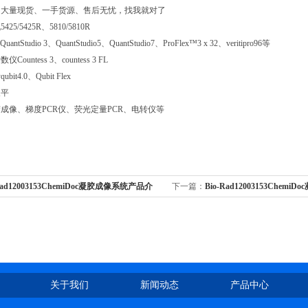
司大量现货、一手货源、售后无忧，找我就对了
5/5425R、5810/5810R
tStudio 3、QuantStudio5、QuantStudio7、ProFlex™3 x 32、veritipro96等
ountess 3、countess 3 FL
t4.0、Qubit Flex
天平
成像、梯度PCR仪、荧光定量PCR、电转仪等
orad12003153ChemiDoc凝胶成像系统产品介
下一篇：
Bio-Rad12003153Chem
南一年质保
介绍与选型指南渠道
关于我们
新闻动态
产品中心