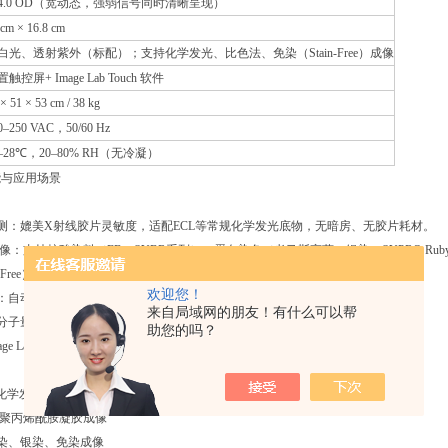
4.0 OD（宽动态，强弱信号同时清晰呈现）
 cm × 16.8 cm
白光、透射紫外（标配）；支持化学发光、比色法、免染（Stain-Free）成像
触控屏+ Image Lab Touch 软件
× 51 × 53 cm / 38 kg
0–250 VAC，50/60 Hz
0–28℃，20–80% RH（无冷凝）
能与应用场景
检测：媲美X射线胶片灵敏度，适配ECL等常规化学发光底物，无暗房、无胶片耗材。
成像：支持核酸染料（EB、SYBR系列）、蛋白染色（考马斯亮蓝、银染、SYPRO Rub
tain-Free）技术：无需染色，电泳后直接可视化蛋白条带，支持总蛋白归一化定量。
欢迎您！
制：自动对焦、自动曝光、自动识别样品托盘，一键生成发表级图像。
来自局域网的朋友！有什么可以帮
分子量测定、条带定量、信噪比计算、数据导出Excel/TIFF/JPEG。
助您的吗？
age Lab电脑版支持FDA 21 CFR Part 11，满足数据审计追踪要求。
 blot化学发光/荧光检测
糖/聚丙烯酰胺凝胶成像
考染、银染、免染成像