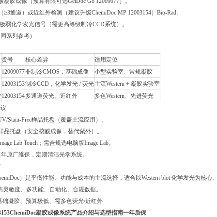
凝胶成像（预算有限可选GelDoc Go 12009077）。
≥3通道）或近红外检测（建议升级ChemiDoc MP 12003154）Bio-Rad。
白/极弱化学发光信号（需更高等级制冷CCD系统）。
比（同系列参考）
货号
核心差异
适用定位
12009077
非制冷CMOS，基础成像
小型实验室、常规凝胶
12003153
制冷CCD，化学发光 / 荧光
主流Western + 凝胶实验室
P
12003154
多通道荧光、近红外
多色Western、先进荧光
建议
t/UV/Stain-Free样品托盘（覆盖主流应用）。
光样品托盘（安全核酸成像，替代紫外）。
age Lab Touch；需合规选电脑版Image Lab。
议1年原厂维保，定期清洁光学系统。
结
3（ChemiDoc）是平衡性能、功能与成本的主流选择，适合以Western blot 化学发光
需高灵敏度、多功能、自动化、合规数据。
仅基础凝胶、预算极低、需多色荧光/近红外
12003153ChemiDoc凝胶成像系统产品介绍与选型指南一年质保