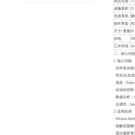
动态范围
＞
区别
成像面积
21
光源系统
侧
操作界面
内置
尺寸/ 重量
61 
供电
10
工作环境
1
二、核心功
1. 核心功能
· 化学发光
· 荧光/比色
· 免染（S
· 自动化控
· 数据分析：
· 合规性：Im
2. 适用应用
· Western
· 核酸琼脂
· 蛋白凝胶