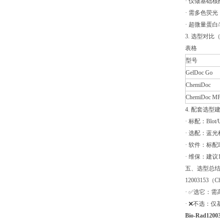
· 仅做基础核酸
· 需多色荧光（
· 超微量蛋
3. 选型对
表格
型号
GelDoc Go
ChemiDoc
ChemiDoc M
4. 配套选型
· 标配：Blo
· 选配：蓝
· 软件：标配Im
· 维保：建
五、选型总
1200315
· ✅选它：
· ❌不选：
Bio-Rad