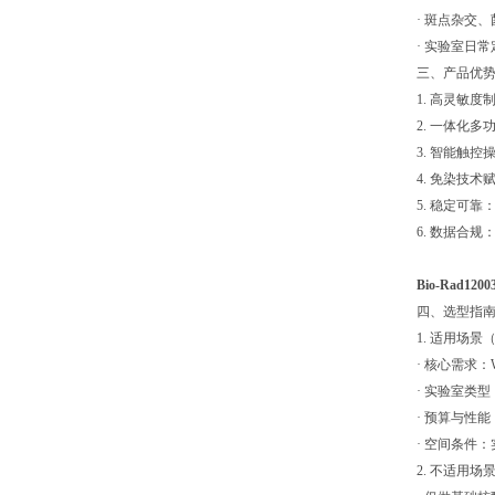
· 斑点杂交
· 实验室日
三、产品优
1. 高灵敏
2. 一体化
3. 智能触
4. 免染技
5. 稳定可
6. 数据合
Bio-Rad
四、选型指
1. 适用场
· 核心需求：
· 实验室类
· 预算与性
· 空间条件
2. 不适用