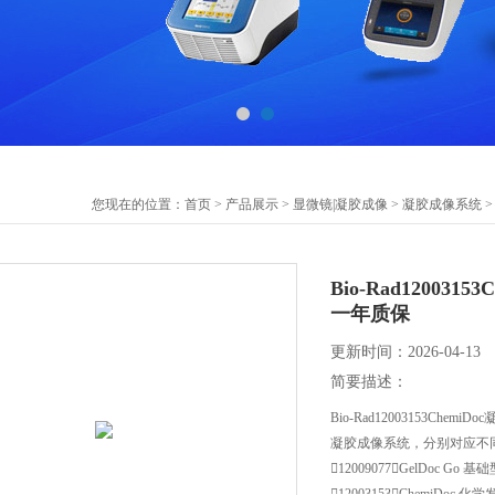
您现在的位置：
首页
>
产品展示
>
显微镜|凝胶成像
>
凝胶成像系统
>
Bio-Rad1200
一年质保
更新时间：2026-04-13
简要描述：
Bio-Rad12003153C
凝胶成像系统，分别对应不
12009077：GelDoc Go 基
12003153：ChemiDoc 化