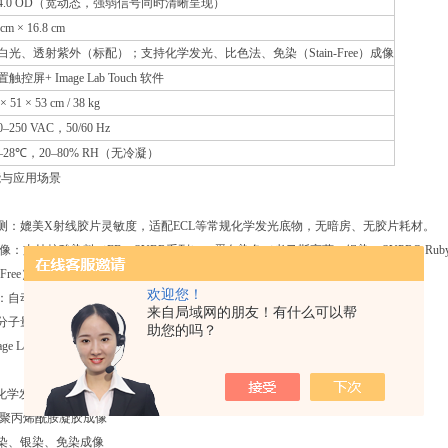
4.0 OD（宽动态，强弱信号同时清晰呈现）
 cm × 16.8 cm
白光、透射紫外（标配）；支持化学发光、比色法、免染（Stain-Free）成像
触控屏+ Image Lab Touch 软件
× 51 × 53 cm / 38 kg
0–250 VAC，50/60 Hz
0–28℃，20–80% RH（无冷凝）
能与应用场景
检测：媲美X射线胶片灵敏度，适配ECL等常规化学发光底物，无暗房、无胶片耗材。
成像：支持核酸染料（EB、SYBR系列）、蛋白染色（考马斯亮蓝、银染、SYPRO Rub
tain-Free）技术：无需染色，电泳后直接可视化蛋白条带，支持总蛋白归一化定量。
欢迎您！
制：自动对焦、自动曝光、自动识别样品托盘，一键生成发表级图像。
来自局域网的朋友！有什么可以帮
分子量测定、条带定量、信噪比计算、数据导出Excel/TIFF/JPEG。
助您的吗？
age Lab电脑版支持FDA 21 CFR Part 11，满足数据审计追踪要求。
 blot化学发光/荧光检测
糖/聚丙烯酰胺凝胶成像
考染、银染、免染成像