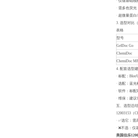
· 仅做基础核酸
· 需多色荧光（
· 超微量蛋
3. 选型对
表格
型号
GelDoc Go
ChemiDoc
ChemiDoc M
4. 配套选型
· 标配：Blo
· 选配：蓝
· 软件：标配Im
· 维保：建
五、选型总
1200315
· ✅选它：
· ❌不选：
美国伯乐120