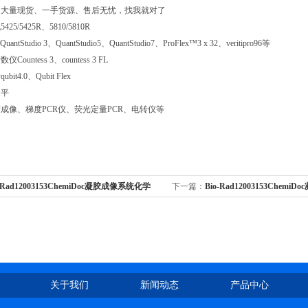
司大量现货、一手货源、售后无忧，找我就对了
5/5425R、5810/5810R
tStudio 3、QuantStudio5、QuantStudio7、ProFlex™3 x 32、veritipro96等
ountess 3、countess 3 FL
t4.0、Qubit Flex
天平
成像、梯度PCR仪、荧光定量PCR、电转仪等
o-Rad12003153ChemiDoc凝胶成像系统化学
下一篇：
Bio-Rad12003153Chem
势
发光批发走量
关于我们
新闻动态
产品中心