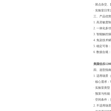
· 斑点杂交
· 实验室日
三、产品优
1. 高灵敏
2. 一体化
3. 智能触
4. 免染技
5. 稳定可
6. 数据合
美国伯乐120
四、选型指
1. 适用场
· 核心需求：
· 实验室类
· 预算与性
· 空间条件
2. 不适用