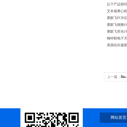
以下产品我
艾本德离心机542
赛默飞PCR仪Quan
赛默飞细胞计数仪C
赛默飞荧光计qubi
梅特勒电子
美国伯乐凝胶
上一篇：
Bi
发光厂商优
网站首页