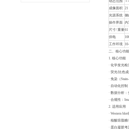
动态范围
＞
成像面积
21
光源系统
侧
操作界面
内置
尺寸/ 重量
61 
供电
10
工作环境
1
二、核心功
1. 核心功能
· 化学发光
· 荧光/比色
· 免染（S
· 自动化控
· 数据分析：
· 合规性：Im
2. 适用应用
· Western
· 核酸琼脂
· 蛋白凝胶