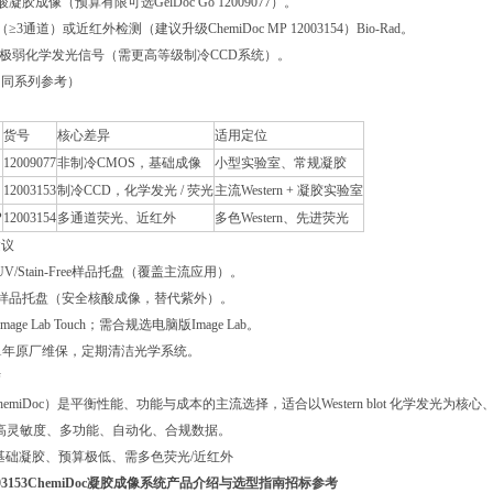
凝胶成像（预算有限可选GelDoc Go 12009077）。
≥3通道）或近红外检测（建议升级ChemiDoc MP 12003154）Bio-Rad。
白/极弱化学发光信号（需更高等级制冷CCD系统）。
比（同系列参考）
货号
核心差异
适用定位
12009077
非制冷CMOS，基础成像
小型实验室、常规凝胶
12003153
制冷CCD，化学发光 / 荧光
主流Western + 凝胶实验室
P
12003154
多通道荧光、近红外
多色Western、先进荧光
建议
t/UV/Stain-Free样品托盘（覆盖主流应用）。
光样品托盘（安全核酸成像，替代紫外）。
age Lab Touch；需合规选电脑版Image Lab。
议1年原厂维保，定期清洁光学系统。
结
3（ChemiDoc）是平衡性能、功能与成本的主流选择，适合以Western blot 化学发光
需高灵敏度、多功能、自动化、合规数据。
仅基础凝胶、预算极低、需多色荧光/近红外
03153ChemiDoc凝胶成像系统产品介绍与选型指南招标参考