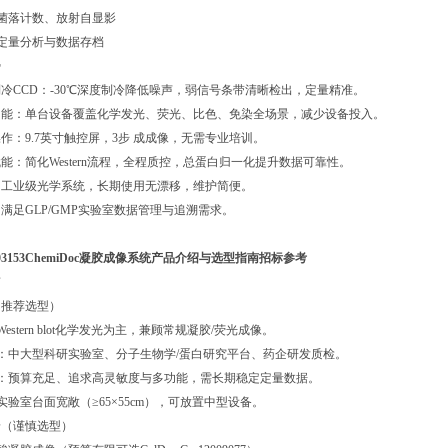
、菌落计数、放射自显影
常定量分析与数据存档
势
度制冷CCD：-30℃深度制冷降低噪声，弱信号条带清晰检出，定量精准。
多功能：单台设备覆盖化学发光、荧光、比色、免染全场景，减少设备投入。
控操作：9.7英寸触控屏，3步 成成像，无需专业培训。
术赋能：简化Western流程，全程质控，总蛋白归一化提升数据可靠性。
靠：工业级光学系统，长期使用无漂移，维护简便。
规：满足GLP/GMP实验室数据管理与追溯需求。
03153ChemiDoc凝胶成像系统产品介绍与选型指南招标参考
南
景（推荐选型）
Western blot化学发光为主，兼顾常规凝胶/荧光成像。
型：中大型科研实验室、分子生物学/蛋白研究平台、药企研发质检。
能：预算充足、追求高灵敏度与多功能，需长期稳定定量数据。
：实验室台面宽敞（≥65×55cm），可放置中型设备。
场景（谨慎选型）