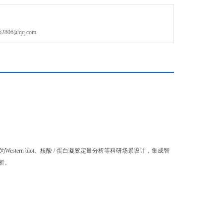
P 多重荧光型
06@qq.com
Western blot、核酸 / 蛋白凝胶定量分析等科研场景设计，集成智
析。