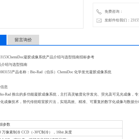
12003154：ChemiDoc M
免费咨询：
发邮件给我们：2315528
留言询价
03153ChemiDoc凝胶成像系统产品介绍与选型指南招标参考
 产品介绍与选型指南
003153产品名称：Bio-Rad（伯乐）ChemiDoc 化学发光凝胶成像系统
本信息
3 是 Bio-Rad 推出的多功能凝胶成像系统，主打高灵敏度化学发光、荧光及可见光成像，专为
动化成像技术，替代传统暗室胶片法，实现高效、精准、可重复的数字化成像与数据分
细参数
10 万像素制冷 CCD（-30℃制冷），16bit 灰度