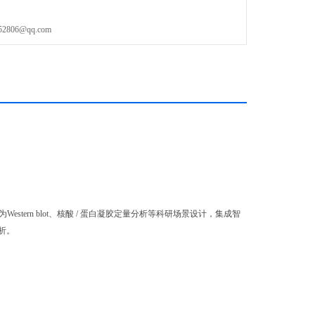
06@qq.com
Western blot、核酸 / 蛋白凝胶定量分析等科研场景设计，集成智
析。