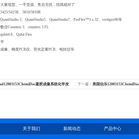
司大量现货、一手货源、售后无忧，找我就对了
5/5425R、5810/5810R
tStudio 3、QuantStudio5、QuantStudio7、ProFlex™3 x 32、veritipro96等
ountess 3、countess 3 FL
t4.0、Qubit Flex
天平
成像、梯度PCR仪、荧光定量PCR、电转仪等
orad12003153ChemiDoc凝胶成像系统化学发
下一篇：
美国伯乐12003153Chemi
调试
介绍与选型指南批发走量
关于我们
新闻动态
产品中心