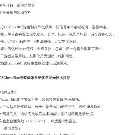
、菌落计数、放射自显影
常定量分析与数据存档
势
度制冷CCD：-30℃深度制冷降低噪声，弱信号条带清晰检出，定量精准。
多功能：单台设备覆盖化学发光、荧光、比色、免染全场景，减少设备投入。
控操作：9.7英寸触控屏，3步 成成像，无需专业培训。
术赋能：简化Western流程，全程质控，总蛋白归一化提升数据可靠性。
靠：工业级光学系统，长期使用无漂移，维护简便。
规：满足GLP/GMP实验室数据管理与追溯需求。
003153ChemiDoc凝胶成像系统化学发光技术指导
南
景（推荐选型）
Western blot化学发光为主，兼顾常规凝胶/荧光成像。
型：中大型科研实验室、分子生物学/蛋白研究平台、药企研发质检。
能：预算充足、追求高灵敏度与多功能，需长期稳定定量数据。
：实验室台面宽敞（≥65×55cm），可放置中型设备。
场景（谨慎选型）