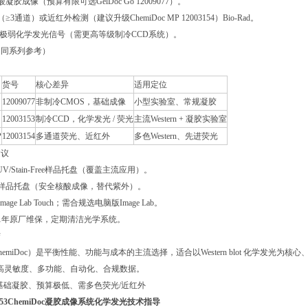
凝胶成像（预算有限可选GelDoc Go 12009077）。
≥3通道）或近红外检测（建议升级ChemiDoc MP 12003154）Bio-Rad。
白/极弱化学发光信号（需更高等级制冷CCD系统）。
比（同系列参考）
货号
核心差异
适用定位
12009077
非制冷CMOS，基础成像
小型实验室、常规凝胶
12003153
制冷CCD，化学发光 / 荧光
主流Western + 凝胶实验室
P
12003154
多通道荧光、近红外
多色Western、先进荧光
建议
t/UV/Stain-Free样品托盘（覆盖主流应用）。
光样品托盘（安全核酸成像，替代紫外）。
age Lab Touch；需合规选电脑版Image Lab。
议1年原厂维保，定期清洁光学系统。
结
3（ChemiDoc）是平衡性能、功能与成本的主流选择，适合以Western blot 化学发光
需高灵敏度、多功能、自动化、合规数据。
仅基础凝胶、预算极低、需多色荧光/近红外
003153ChemiDoc凝胶成像系统化学发光技术指导