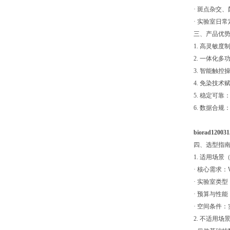
· 斑点杂交
· 实验室日
三、产品优
1. 高灵敏
2. 一体化
3. 智能触
4. 免染技
5. 稳定可
6. 数据合
biorad12
四、选型指
1. 适用场
· 核心需求：
· 实验室类
· 预算与性
· 空间条件
2. 不适用