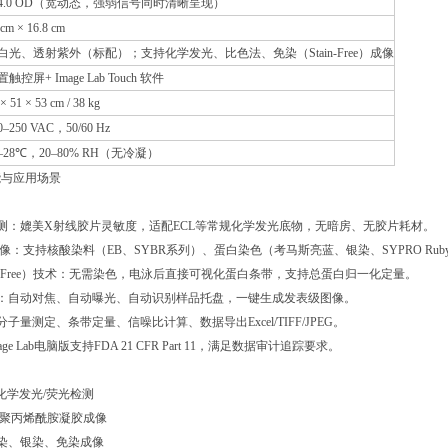
4.0 OD（宽动态，强弱信号同时清晰呈现）
 cm × 16.8 cm
白光、透射紫外（标配）；支持化学发光、比色法、免染（Stain-Free）成像
触控屏+ Image Lab Touch 软件
× 51 × 53 cm / 38 kg
0–250 VAC，50/60 Hz
0–28℃，20–80% RH（无冷凝）
能与应用场景
检测：媲美X射线胶片灵敏度，适配ECL等常规化学发光底物，无暗房、无胶片耗材。
成像：支持核酸染料（EB、SYBR系列）、蛋白染色（考马斯亮蓝、银染、SYPRO Rub
tain-Free）技术：无需染色，电泳后直接可视化蛋白条带，支持总蛋白归一化定量。
制：自动对焦、自动曝光、自动识别样品托盘，一键生成发表级图像。
分子量测定、条带定量、信噪比计算、数据导出Excel/TIFF/JPEG。
age Lab电脑版支持FDA 21 CFR Part 11，满足数据审计追踪要求。
 blot化学发光/荧光检测
糖/聚丙烯酰胺凝胶成像
考染、银染、免染成像