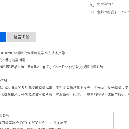
免费咨询：
发邮件给我们：2315528
留言询价
003153ChemiDoc凝胶成像系统化学发光技术指导
 产品介绍与选型指南
003153产品名称：Bio-Rad（伯乐）ChemiDoc 化学发光凝胶成像系统
本信息
3 是 Bio-Rad 推出的多功能凝胶成像系统，主打高灵敏度化学发光、荧光及可见光成像，专为
动化成像技术，替代传统暗室胶片法，实现高效、精准、可重复的数字化成像与数据分
细参数
10 万像素制冷 CCD（-30℃制冷），16bit 灰度