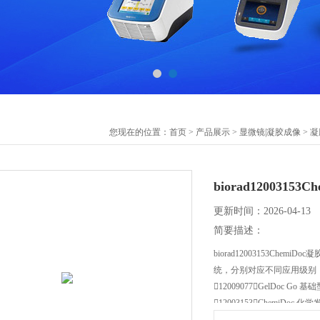
您现在的位置：
首页
>
产品展示
>
显微镜|凝胶成像
>
凝
biorad12003
更新时间：2026-04-13
简要描述：
biorad12003153Ch
统，分别对应不同应用级别
12009077：GelDoc Go 基
12003153：ChemiDoc 化
12003154：ChemiDoc M