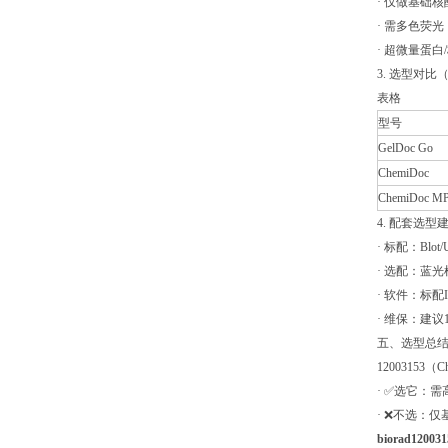
· 仅做基础核酸
· 需多色荧光（
· 超微量蛋
3. 选型对
表格
型号
GelDoc Go
ChemiDoc
ChemiDoc M
4. 配套选型
· 标配：Blo
· 选配：蓝
· 软件：标配Im
· 维保：建
五、选型总
1200315
· ✅选它：
· ❌不选：
biorad12