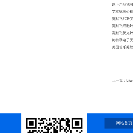
以下产品我
艾本德离心机542
赛默飞PCR仪Quan
赛默飞细胞计数仪C
赛默飞荧光计qubi
梅特勒电子
美国伯乐凝胶
上一篇：
bi
光上门安装
网站首页