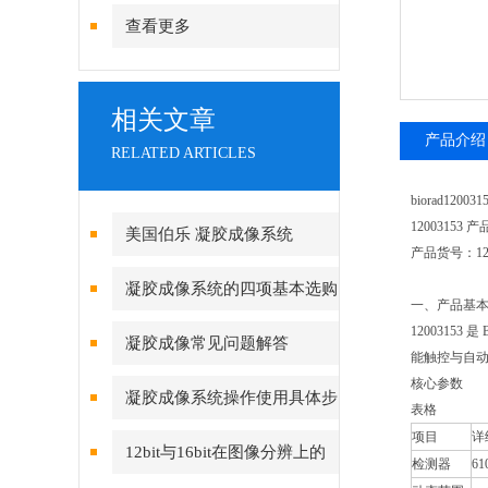
查看更多
相关文章
产品介绍
RELATED ARTICLES
biorad12
12003153
美国伯乐 凝胶成像系统
产品货号：12
12009077和12003153的区别
凝胶成像系统的四项基本选购
一、产品基
原则
1200315
凝胶成像常见问题解答
能触控与自
核心参数
凝胶成像系统操作使用具体步
表格
项目
详
骤
12bit与16bit在图像分辨上的
检测器
6