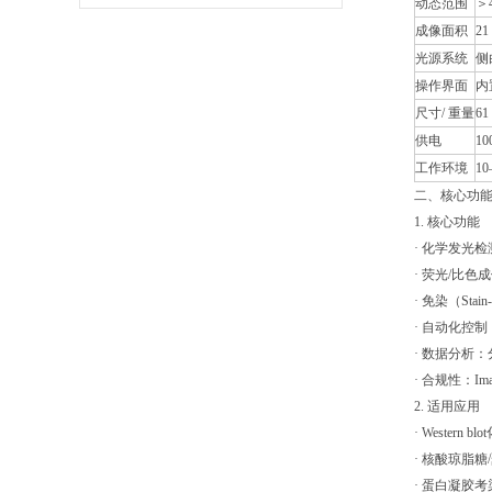
动态范围
＞
区别
成像面积
21
光源系统
侧
操作界面
内置
尺寸/ 重量
61 
供电
10
工作环境
1
二、核心功
1. 核心功能
· 化学发光
· 荧光/比色
· 免染（S
· 自动化控
· 数据分析：
· 合规性：Im
2. 适用应用
· Western
· 核酸琼脂
· 蛋白凝胶