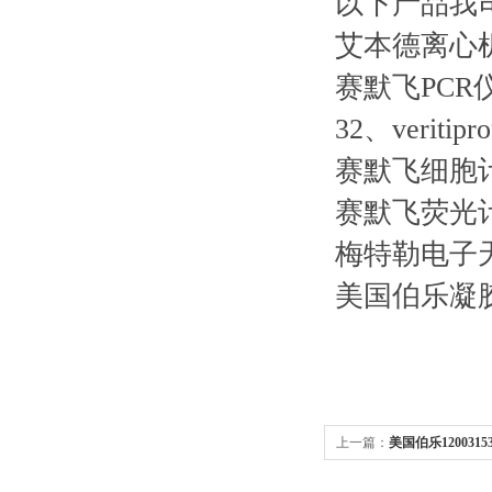
以下产品我
艾本德离心机54
赛默飞PCR仪Qua
32、veritipr
赛默飞细胞计数仪C
赛默飞荧光计qub
梅特勒电子
美国伯乐凝
上一篇：
美国伯乐120031
发光批发走量