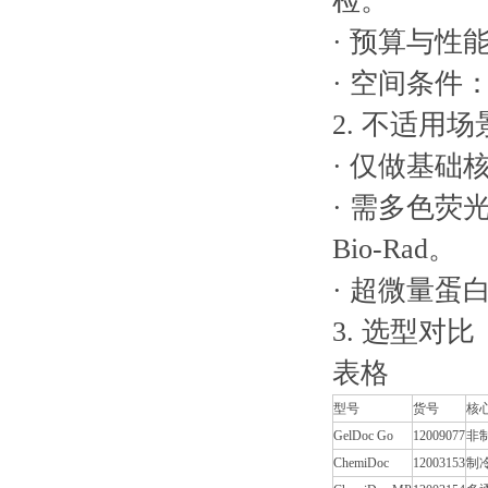
检。
· 预算与
· 空间条件
2. 不适用
· 仅做基础核
· 需多色荧光
Bio-Rad。
· 超微量蛋
3. 选型对
表格
型号
货号
核
GelDoc Go
12009077
非
ChemiDoc
12003153
制冷