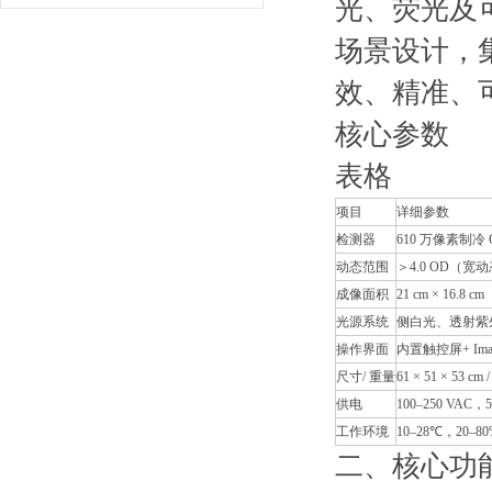
光、荧光及可见
用操作步骤
场景设计，
效、精准、
核心参数
表格
项目
详细参数
检测器
610 万像素制冷 
动态范围
＞4.0 OD（
成像面积
21 cm × 16.8 cm
光源系统
侧白光、透射紫外
操作界面
内置触控屏+ Image
尺寸/ 重量
61 × 51 × 53 cm /
供电
100–250 VAC，5
工作环境
10–28℃，20–
二、核心功