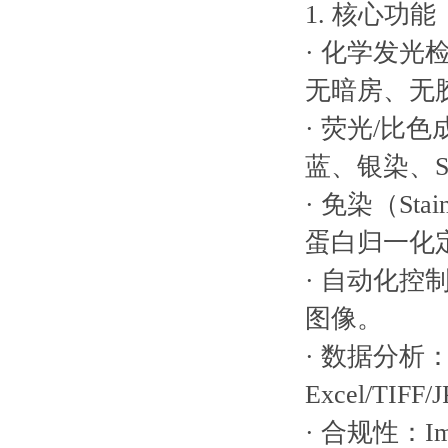
1. 核心功能
· 化学发
无暗房、无
· 荧光/比
蓝、银染、SY
· 免染（S
蛋白归一化
· 自动化
图像。
· 数据分
Excel/TIFF
· 合规性：Im