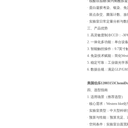
· 核酸琼脂糖/聚丙烯酰胺
· 蛋白凝胶考染、银染、免
· 斑点杂交、菌落计数、放
· 实验室日常定量分析与数
三、产品优势
1. 高灵敏度制冷CCD：
2. 一体化多功能：单台
3. 智能触控操作：9.7英
4. 免染技术赋能：简化W
5. 稳定可靠：工业级光
6. 数据合规：满足GLP/
美国伯乐12003153Ch
四、选型指南
1. 适用场景（推荐选型）
· 核心需求：Western 
· 实验室类型：中大型科
· 预算与性能：预算充足
· 空间条件：实验室台面宽敞