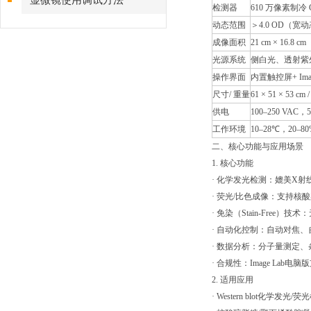
显微镜使用调试方法
检测器
610 万像素制冷 
动态范围
＞4.0 OD（
成像面积
21 cm × 16.8 cm
光源系统
侧白光、透射紫外
操作界面
内置触控屏+ Image
尺寸/ 重量
61 × 51 × 53 cm /
供电
100–250 VAC，5
工作环境
10–28℃，20–
二、核心功能与应用场景
1. 核心功能
· 化学发光检测：媲美X
· 荧光/比色成像：支持核酸
· 免染（Stain-Fre
· 自动化控制：自动对焦
· 数据分析：分子量测定、条带
· 合规性：Image Lab电脑
2. 适用应用
· Western blot化学发光/