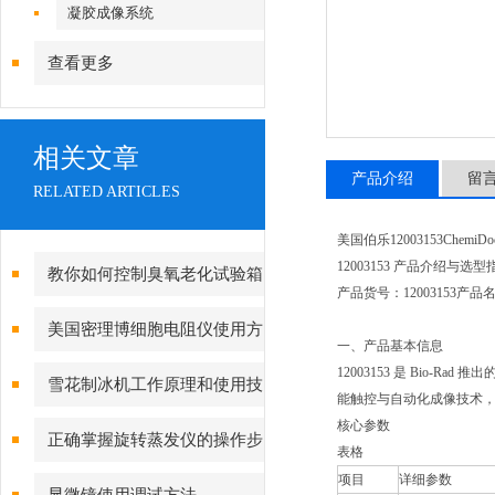
镜|倒置显微镜
凝胶成像系统
查看更多
相关文章
产品介绍
留
RELATED ARTICLES
美国伯乐12003153Ch
12003153 产品介绍与选型
教你如何控制臭氧老化试验箱
产品货号：12003153产品
臭氧浓度的方法
美国密理博细胞电阻仪使用方
一、产品基本信息
法
12003153 是 Bio-
雪花制冰机工作原理和使用技
能触控与自动化成像技术
核心参数
巧
正确掌握旋转蒸发仪的操作步
表格
项目
详细参数
骤