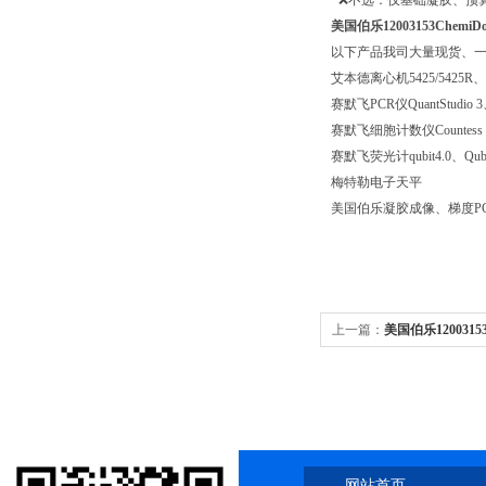
· ❌不选：仅基础凝胶、预
美国伯乐12003153Ch
以下产品我司大量现货、
艾本德离心机5425/5425R、58
赛默飞PCR仪QuantStudio 3、Q
赛默飞细胞计数仪Countess 3、c
赛默飞荧光计qubit4.0、Qubit
梅特勒电子天平
美国伯乐凝胶成像、梯度P
上一篇：
美国伯乐120031
介绍与选型指南一年质保
网站首页