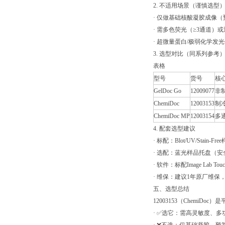
2. 不适用场景（谨慎选型
· 仅做基础核酸凝胶成像（预算有
· 需多色荧光（≥3通道）或近红
· 超微量蛋白/极弱化学发
3. 选型对比（同系列参考
表格
型号
货号
核
GelDoc Go
12009077
非
ChemiDoc
12003153
制冷
ChemiDoc MP
12003154
多
4. 配套选型建议
· 标配：Blot/UV/Stai
· 选配：蓝光样品托盘（
· 软件：标配Image Lab T
· 维保：建议1年原厂维
五、选型总结
12003153（ChemiD
· ✅选它：需高灵敏度、