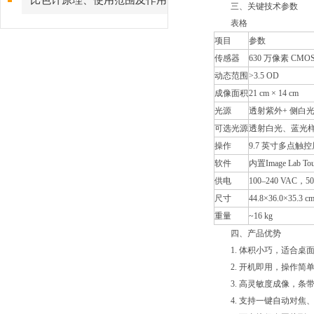
比色计原理、使用范围及作用
三、关键技术参数
表格
项目
参数
传感器
630 万像素 CMOS
动态范围
>3.5 OD
成像面积
21 cm × 14 cm
光源
透射紫外+ 侧白
可选光源
透射白光、蓝光
操作
9.7 英寸多点触控
软件
内置Image Lab To
供电
100–240 VAC，50
尺寸
44.8×36.0×35.3 c
重量
~16 kg
四、产品优势
1. 体积小巧，适合桌
2. 开机即用，操作简
3. 高灵敏度成像，条
4. 支持一键自动对焦