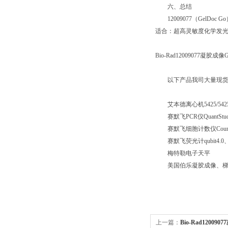
六、总结
12009077（Ge
适合：超高灵敏度化学发
Bio-Rad12009077凝胶
以下产品我司大量现
艾本德离心机5425/5425
赛默飞PCR仪QuantStudio
赛默飞细胞计数仪Countess
赛默飞荧光计qubit4.0、Qu
梅特勒电子天平
美国伯乐凝胶成像、梯
上一篇：
Bio-Rad1200