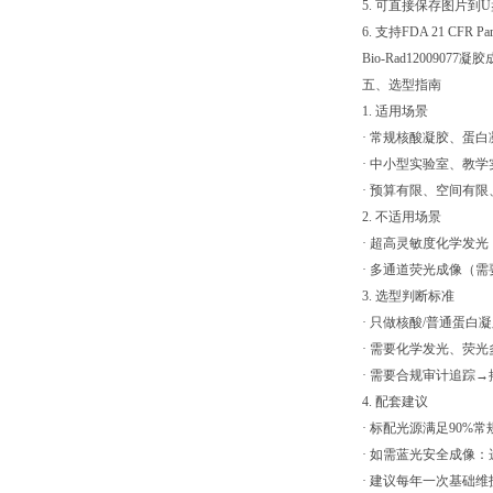
5. 可直接保存图片到
6. 支持FDA 21 CF
Bio-Rad1200907
五、选型指南
1. 适用场景
· 常规核酸凝胶、蛋
· 中小型实验室、教
· 预算有限、空间有
2. 不适用场景
· 超高灵敏度化学发光
· 多通道荧光成像（需要
3. 选型判断标准
· 只做核酸/普通蛋白凝胶→
· 需要化学发光、荧光多
· 需要合规审计追踪→搭配
4. 配套建议
· 标配光源满足90%
· 如需蓝光安全成像
· 建议每年一次基础