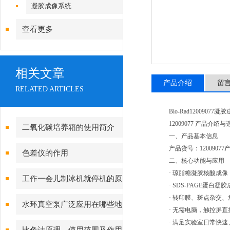
镜|倒置显微镜
凝胶成像系统
查看更多
相关文章
产品介绍
留
RELATED ARTICLES
Bio-Rad1200907
12009077 产品介绍
二氧化碳培养箱的使用简介
一、产品基本信息
产品货号：1200907
色差仪的作用
二、核心功能与应用
· 琼脂糖凝胶核酸成像（EB
工作一会儿制冰机就停机的原
· SDS-PAGE蛋白凝胶
· 转印膜、斑点杂交
因分析，如何解决？
水环真空泵广泛应用在哪些地
· 无需电脑，触控屏
· 满足实验室日常快
方