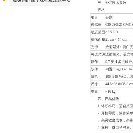
显微镜的操作规程及注意事项
三、关键技术参数
表格
项目
参数
传感器
630 万像素 CMOS
动态范围
>3.5 OD
成像面积
21 cm × 14 cm
光源
透射紫外+ 侧白
可选光源
透射白光、蓝光
操作
9.7 英寸多点触控
软件
内置Image Lab To
供电
100–240 VAC，50
尺寸
44.8×36.0×35.3 c
重量
~16 kg
四、产品优势
1. 体积小巧，适合桌
2. 开机即用，操作简
3. 高灵敏度成像，条
4. 支持一键自动对焦