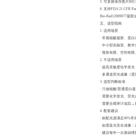
5. 可直接保存图片到
6. 支持FDA 21 CF
Bio-Rad120090
五、选型指南
1. 适用场景
· 常规核酸凝胶、蛋
· 中小型实验室、教
· 预算有限、空间有
2. 不适用场景
· 超高灵敏度化学发光
· 多通道荧光成像（需要
3. 选型判断标准
· 只做核酸/普通蛋白凝胶→
· 需要化学发光、荧光多
· 需要合规审计追踪→搭配
4. 配套建议
· 标配光源满足90%
· 如需蓝光安全成像
· 建议每年一次基础