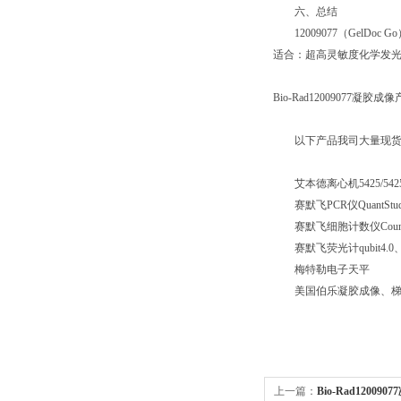
六、总结
12009077（Ge
适合：超高灵敏度化学发
Bio-Rad12009077
以下产品我司大量现
艾本德离心机5425/5425
赛默飞PCR仪QuantStudio
赛默飞细胞计数仪Countess
赛默飞荧光计qubit4.0、Qu
梅特勒电子天平
美国伯乐凝胶成像、梯
上一篇：
Bio-Rad120