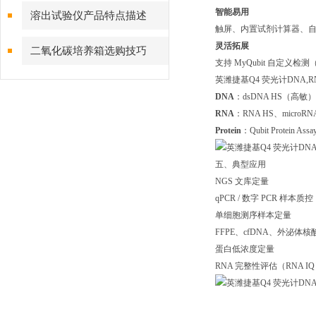
智能易用
溶出试验仪产品特点描述
触屏、内置试剂计算器、
灵活拓展
二氧化碳培养箱选购技巧
支持 MyQubit 自定义
英潍捷基Q4 荧光计DNA,
DNA
：dsDNA HS（高敏）
RNA
：RNA HS、microR
Protein
：Qubit Protein Assa
五、典型应用
NGS 文库定量
qPCR / 数字 PCR 样本质控
单细胞测序样本定量
FFPE、cfDNA、外泌体
蛋白低浓度定量
RNA 完整性评估（RNA I