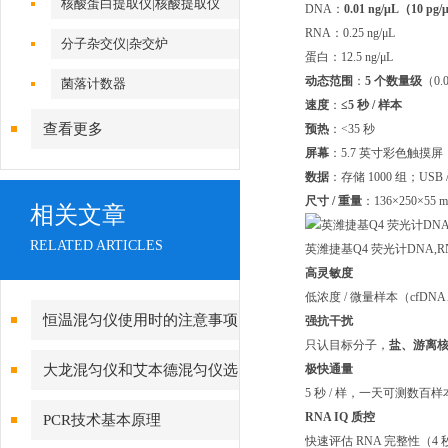
核酸蛋白提取仪|核酸提取仪
DNA：
0.01 ng/μL（10 pg
RNA：0.25 ng/μL
分子杂交仪|杂交炉
蛋白：12.5 ng/μL
动态范围
：
5 个数量级
（0.
菌落计数器
速度
：
≤5 秒 / 样本
查看更多
预热
：<35 秒
屏幕
：5.7 英寸彩色触摸屏
数据
：存储 1000 组；USB /
尺寸 / 重量
：136×250×55 
相关文章
RELATED ARTICLES
英潍捷基Q4 荧光计DNA,
高灵敏度
低浓度 / 微量样本（cf
恒温混匀仪使用时的注意事项
强抗干扰
只认目标分子，
盐、游离
及特点
大龙混匀仪和艾本德混匀仪选
极快通量
5 秒 / 样，一天可测数
型推荐
RNA IQ 质控
PCR技术基本原理
快速评估 RNA 完整性（4