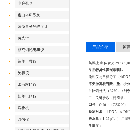
电穿孔仪
蛋白转印系统
超微量分光光度计
荧光计
产品介绍
留
默克细胞电阻仪
细胞计数仪
英潍捷基Q4 荧光计DNA,
采用
特异性荧光染料法
：
酶标仪
染料仅与目标分子（dsDN
不受游离核苷酸、盐、小
蛋白转印仪
对比紫外法（A260）：
特
细胞电阻仪
二、关键参数（精简版）
型号
：Qubit 4（Q33226）
洗板机
检测对象
：dsDNA、ssDN
样本量
：
1–20 μL
（1 μL 
混匀仪
灵敏度
：