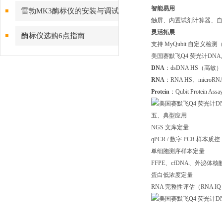
项
智能易用
雷勃MK3酶标仪的安装与调试
触屏、内置试剂计算器、
灵活拓展
酶标仪选购6点指南
支持 MyQubit 自定义
美国赛默飞Q4 荧光计DN
DNA
：dsDNA HS（高敏）
RNA
：RNA HS、microR
Protein
：Qubit Protein Assa
五、典型应用
NGS 文库定量
qPCR / 数字 PCR 样本质控
单细胞测序样本定量
FFPE、cfDNA、外泌体
蛋白低浓度定量
RNA 完整性评估（RNA I