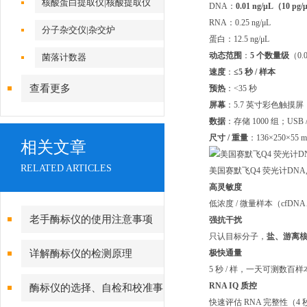
核酸蛋白提取仪|核酸提取仪
DNA：
0.01 ng/μL（10 pg
RNA：0.25 ng/μL
分子杂交仪|杂交炉
蛋白：12.5 ng/μL
动态范围
：
5 个数量级
（0.
菌落计数器
速度
：
≤5 秒 / 样本
查看更多
预热
：<35 秒
屏幕
：5.7 英寸彩色触摸屏
数据
：存储 1000 组；USB /
尺寸 / 重量
：136×250×55 
相关文章
RELATED ARTICLES
美国赛默飞Q4 荧光计DNA
高灵敏度
低浓度 / 微量样本（cf
老手酶标仪的使用注意事项
强抗干扰
只认目标分子，
盐、游离
详解酶标仪的检测原理
极快通量
5 秒 / 样，一天可测数
RNA IQ 质控
酶标仪的选择、自检和校准事
快速评估 RNA 完整性（4