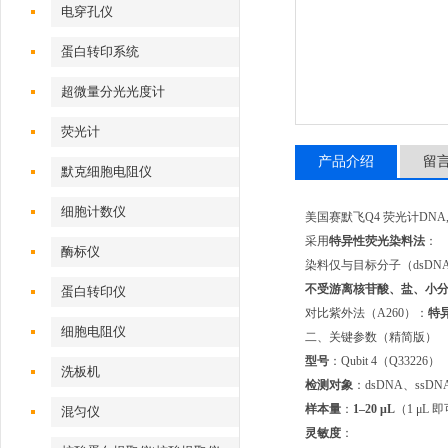
电穿孔仪
蛋白转印系统
超微量分光光度计
荧光计
产品介绍
留
默克细胞电阻仪
细胞计数仪
美国赛默飞Q4 荧光计DNA
采用
特异性荧光染料法
：
酶标仪
染料仅与目标分子（dsDN
不受游离核苷酸、盐、小
蛋白转印仪
对比紫外法（A260）：
特
细胞电阻仪
二、关键参数（精简版）
型号
：Qubit 4（Q33226）
洗板机
检测对象
：dsDNA、ssDN
样本量
：
1–20 μL
（1 μL 
混匀仪
灵敏度
：