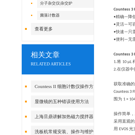
分子杂交仪|杂交炉
Countess 3 
菌落计数器
精确
降
•
—
灵活
可
•
—
查看更多
快速
只
•
—
便利
无
•
—
相关文章
Countess 3 
将
1.
10 µL
RELATED ARTICLES
在仪器中
2.
获取准确的
Countess II 细胞计数仪操作方
Countess 3 
法
围为
1 × 10
显微镜的五种错误使用方法
操作简单，
上海旦鼎讲解加热磁力搅拌器
采用直观的
的使用注意事项
用
光
EVOS
洗板机常规安装、操作与维护