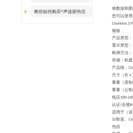
将数据和图
教你如何购买*声波探伤仪
您可以使用
Countess 3 
规格
产品类型
：
显示类型
：
检测方法
：
存储
：
机载
产品线
：
Co
尺寸（长
x
重量（英制
重量（公制
电压
100-24
认证
合规
/
R
适用于（设
台盼蓝、
Co
包括