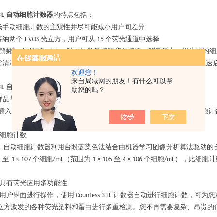
自动细胞计数器
的特点包括：
FL
低手动细胞计数的主观性并尽可能减小用户间差异
容纳两个
光立方，用户可从
个荧光通道中选择
EVOS
15
需触按一次即可在约
秒内计数活细胞和死细胞，测量活力，报告平均细
20
需清洁或例行维护；通过高分辨率电容式触摸屏和简单的用户界面可快速
欢迎您！
来自局域网的朋友！有什么可以帮
自动细胞计数器
通过两个简单步骤即可工作：
FL
助您的吗？
样品与
台盼蓝混合，然后移液至一次性
腔室玻片中。
10 µL
Countess
插入玻片。借助快速捕获和自动保存模式，只需触按一次即可进行细胞计
细胞计数
自动细胞计数器利用台盼蓝染色法结合由机器学习图像分析算法驱动的
FL
至
个细胞
（范围为
至
个细胞
），比细胞计
4
1 × 107
/mL
1 × 105
4 × 106
/mL
具有荧光应用多功能性
用户界面进行操作，使用
计数器自动进行细胞计数，可为您
Countess 3 FL
立方激发的各种荧光染料和蛋白进行多重检测。您不再需要复杂、昂贵的