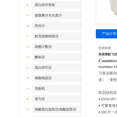
蛋白转印系统
超微量分光光度计
荧光计
产品介绍
默克细胞电阻仪
细胞计数仪
仅供科研
美国赛默飞世尔3
酶标仪
Counte
Countess 3 
蛋白转印仪
习算法驱动
细胞电阻仪
道），使研
洗板机
此启动包含
混匀仪
• EVOS GFP
可重复使
•
核酸蛋白提取仪|核酸提取仪
片一
• 500