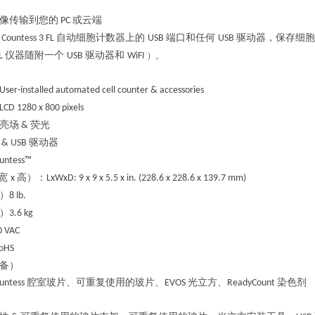
像传输到您的
或云端
PC
自动细胞计数器上的
端口和任何
驱动器，保存细
Countess 3 FL
USB
USB
仪器随附一个
驱动器和
FL
USB
WiFI
）。
User-installed automated cell counter & accessories
LCD 1280 x 800 pixels
亮场
荧光
&
驱动器
& USB
untess™
宽
高）
：
x
LxWxD: 9 x 9 x 5.5 x in. (228.6 x 228.6 x 139.7 mm)
）
8 lb.
）
3.6 kg
0 VAC
oHS
备）
腔室玻片、可重复使用的玻片、
光立方、
染色剂
untess
EVOS
ReadyCount