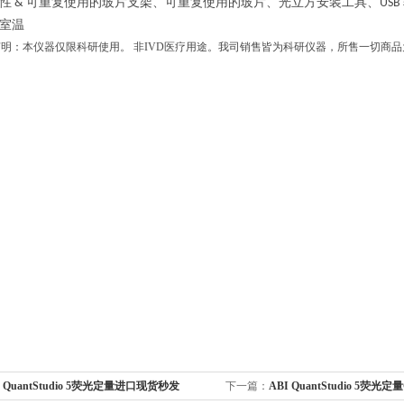
性
可重复使用的玻片支架、可重复使用的玻片、光立方安装工具、
&
USB
室温
明：本仪器仅限科研使用。 非IVD医疗用途。我司销售皆为科研仪器，所售一切商
I QuantStudio 5荧光定量进口现货秒发
下一篇：
ABI QuantStudio 5荧光定量Q