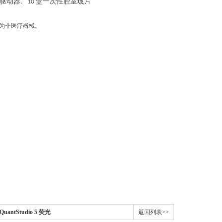
驱动器、
盒一次性腔室玻片
10
品为非医疗器械。
uantStudio 5 荧光
返回列表>>