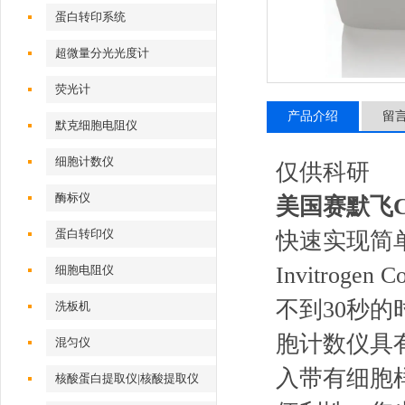
蛋白转印系统
超微量分光光度计
荧光计
产品介绍
留
默克细胞电阻仪
细胞计数仪
仅供科研
酶标仪
美国赛默飞Co
蛋白转印仪
快速实现简
Invitro
细胞电阻仪
不到30秒的
洗板机
胞计数仪具
混匀仪
入带有细胞样
核酸蛋白提取仪|核酸提取仪