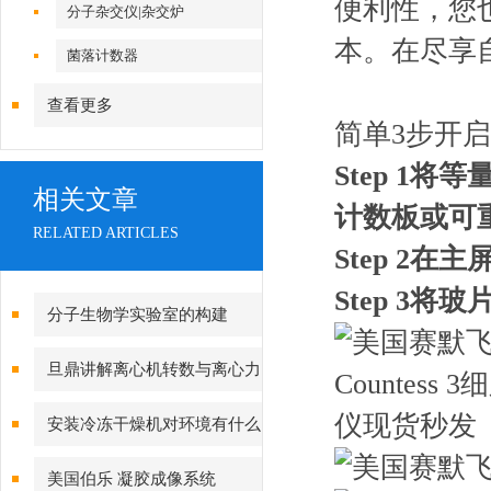
便利性，您也
分子杂交仪|杂交炉
本。在尽享
菌落计数器
查看更多
简单3步开
Step 1
将等量
相关文章
计数板或可
RELATED ARTICLES
Step 2
在主屏
Step 3
将玻
分子生物学实验室的构建
旦鼎讲解离心机转数与离心力
的换算
安装冷冻干燥机对环境有什么
要求？
美国伯乐 凝胶成像系统