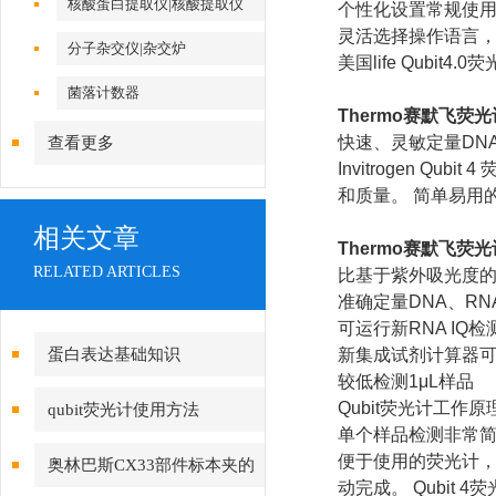
核酸蛋白提取仪|核酸提取仪
个性化设置常规使用
灵活选择操作语言
分子杂交仪|杂交炉
美国life Qubit4
菌落计数器
Thermo
赛默飞荧光
快速、灵敏定量DN
查看更多
Invitrogen 
和质量。 简单易用
相关文章
Thermo
赛默飞荧光
RELATED ARTICLES
比基于紫外吸光度
准确定量DNA、R
可运行新RNA IQ
蛋白表达基础知识
新集成试剂计算器
较低检测1μL样品
Qubit荧光计工作原
qubit荧光计使用方法
单个样品检测非常
便于使用的荧光计，
奥林巴斯CX33部件标本夹的
动完成。 Qubit