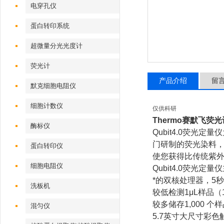
电穿孔仪
蛋白转印系统
超微量分光光度计
荧光计
产品介绍
留
默克细胞电阻仪
细胞计数仪
仅供科研
Thermo
赛默飞荧光
酶标仪
Qubit4.0荧光
门研制的荧光染料
蛋白转印仪
使您获得比传统紫
细胞电阻仪
Qubit4.0荧光定
*的双核处理器，5秒
洗板机
较低检测1μL样品（10 
较多储存1,000 
混匀仪
5.7英寸大尺寸彩