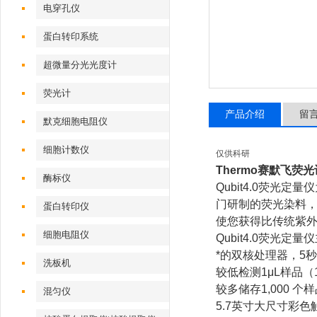
电穿孔仪
蛋白转印系统
超微量分光光度计
荧光计
产品介绍
留
默克细胞电阻仪
细胞计数仪
仅供科研
Thermo
赛默飞荧光
酶标仪
Qubit4.0荧光
门研制的荧光染料
蛋白转印仪
使您获得比传统紫
细胞电阻仪
Qubit4.0荧光定
*的双核处理器，5秒
洗板机
较低检测1μL样品（10 
较多储存1,000 
混匀仪
5.7英寸大尺寸彩