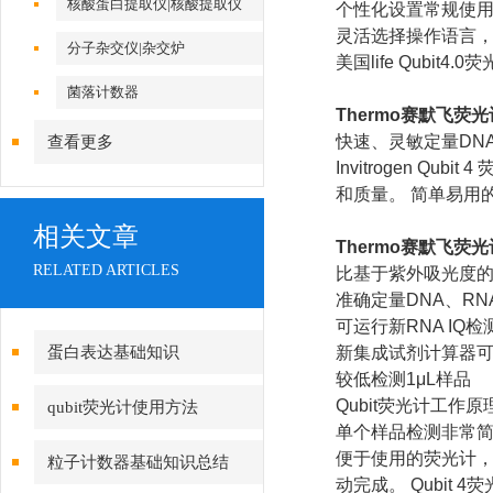
核酸蛋白提取仪|核酸提取仪
个性化设置常规使用
灵活选择操作语言
分子杂交仪|杂交炉
美国life Qubit4
菌落计数器
Thermo
赛默飞荧光
快速、灵敏定量DN
查看更多
Invitrogen 
和质量。 简单易用
相关文章
Thermo
赛默飞荧光
RELATED ARTICLES
比基于紫外吸光度
准确定量DNA、R
可运行新RNA IQ
蛋白表达基础知识
新集成试剂计算器
较低检测1μL样品
Qubit荧光计工作原
qubit荧光计使用方法
单个样品检测非常
便于使用的荧光计，
粒子计数器基础知识总结
动完成。 Qubit