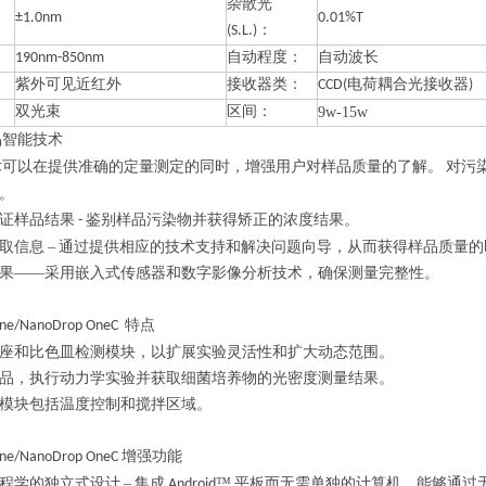
杂散光
±1.0nm
0.01%T
(S.L.)：
190nm-850nm
自动程度：
自动波长
紫外可见近红外
接收器类：
CCD(电荷耦合光接收器)
双光束
区间：
9w-15w
品智能技术
术可以在提供准确的定量测定的同时，增强用户对样品质量的了解。
对污
。
证样品结果
鉴别样品污染物并获得矫正的浓度结果。
-
取信息
–
通过提供相应的技术支持和解决问题向导，从而获得样品质量的
果——采用嵌入式传感器和数字影像分析技术，确保测量完整性。
特点
One/NanoDrop OneC
座和比色皿检测模块，以扩展实验灵活性和扩大动态范围。
品，执行动力学实验并获取细菌培养物的光密度测量结果。
模块包括温度控制和搅拌区域。
增强功能
ne/NanoDrop OneC
程学的独立式设计
–
集成
™
平板而无需单独的计算机，能够通过
Android