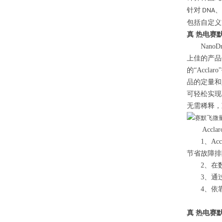
针对
、
DNA
包括自定义
真
热电赛默
NanoD
上佳的产品
的“Accl
品的定量和
可轻松实现
无需稀释，
Accla
1、Acc
节省故障排
2、在数
3、通过
4、依靠
真
热电赛默