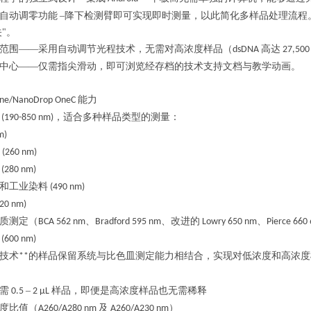
自动调零功能
–降下检测臂即可实现即时测量，以此简化多样品处理流程
关"。
范围——采用自动调节光程技术，无需对高浓度样品（
高达
dsDNA
27,500
中心——仅需指尖滑动，即可浏览经存档的技术支持文档与教学动画。
能力
ne/NanoDrop OneC
，适合多种样品类型的测量：
(190-850 nm)
m)
(260 nm)
(280 nm)
和工业染料
(490 nm)
20 nm)
质测定（
、
、改进的
、
BCA 562 nm
Bradford 595 nm
Lowry 650 nm
Pierce 660
(600 nm)
技术
的样品保留系统与比色皿测定能力相结合，实现对低浓度和高浓度
**
）
需
–
样品，即便是高浓度样品也无需稀释
0.5
2 μL
度比值（
及
）
A260/A280 nm
A260/A230 nm