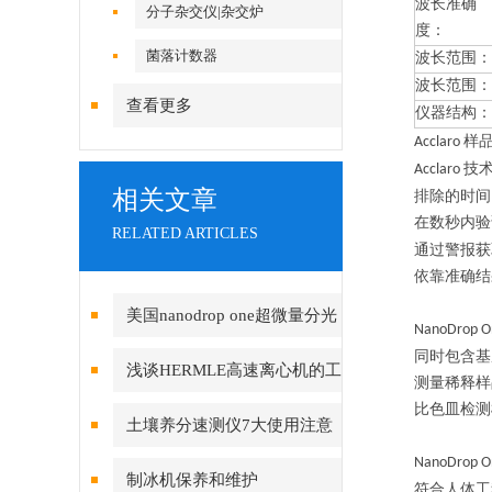
波长准确
分子杂交仪|杂交炉
度：
菌落计数器
波长范围：
波长范围：
查看更多
仪器结构：
样
Acclaro
技
Acclaro
相关文章
排除的时间
在数秒内验
RELATED ARTICLES
通过警报获
依靠准确结
美国nanodrop one超微量分光
NanoDrop 
同时包含基
光度计使用方法
浅谈HERMLE高速离心机的工
测量稀释样
比色皿检测
作原理及注意事项
土壤养分速测仪7大使用注意
NanoDrop O
事项
制冰机保养和维护
符合人体工