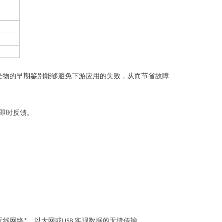
染物的早期鉴别能够避免下游应用的失败，从而节省故障
即时反馈。
无线网络
、以太网或
实现数据的无缝传输。
*
USB