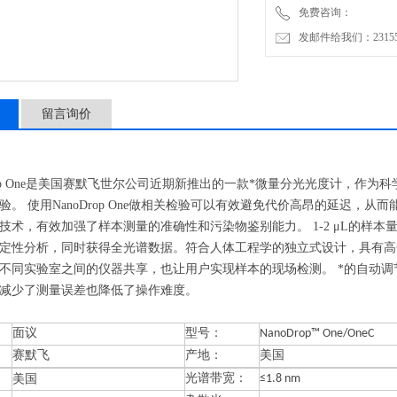
免费咨询：
发邮件给我们：2315528
留言询价
rop One是美国赛默飞世尔公司近期新推出的一款*微量分光光度计，作为
验。 使用NanoDrop One做相关检验可以有效避免代价高昂的延迟，
aro"技术，有效加强了样本测量的准确性和污染物鉴别能力。 1-2 μL的样
定性分析，同时获得全光谱数据。符合人体工程学的独立式设计，具有高
不同实验室之间的仪器共享，也让用户实现样本的现场检测。 *的自动
减少了测量误差也降低了操作难度。
面议
型号：
NanoDrop™ One/OneC
赛默飞
产地：
美国
美国
光谱带宽：
≤1.8 nm