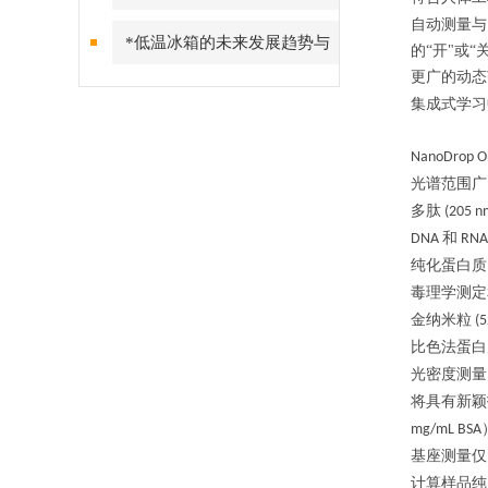
自动测量与
*低温冰箱的未来发展趋势与
的“开"或“
更广的动态
特点介绍
集成式学习
NanoDrop O
光谱范围广
多肽
(205 n
和
DNA
RNA 
纯化蛋白质
毒理学测定
金纳米粒
(5
比色法蛋白
光密度测量
将具有
新颖
mg/mL BSA
基座测量仅
计算样品纯