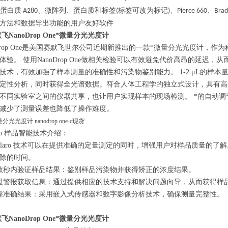
蛋白质
、微阵列、蛋白质和标签
标签可改为标记
、
、
A280
(
)
Pierce 660
Brad
方法和数据导出功能的用户友好软件
飞NanoDrop One*微量分光光度计
rop One是美国赛默飞世尔公司近期新推出的一款*微量分光光度计，作
体验。 使用NanoDrop One做相关检验可以有效避免代价高昂的延迟
aro"技术，有效加强了样本测量的准确性和污染物鉴别能力。 1-2 μL的样
定性分析，同时获得全光谱数据。符合人体工程学的独立式设计，具有高
不同实验室之间的仪器共享，也让用户实现样本的现场检测。 *的自动
减少了测量误差也降低了操作难度。
ro 样品智能技术介绍：
laro 技术可以在提供准确的定量测定的同时，增强用户对样品质量的了
除的时间。
秒内验证样品结果：鉴别样品污染物并获得矫正的浓度结果。
警报获取信息：通过提供相应的技术支持和解决问题向导，从而获得样
准确结果：采用嵌入式传感器和数字影像分析技术，确保测量完整性。
飞NanoDrop One*微量分光光度计