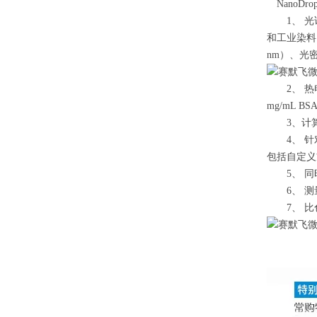
NanoDrop
1、 光谱范围
和工业染料 (4
nm）、光密度
2、 热电*
mg/mL BS
3、计算样品纯
4、 针对 
包括自定义
5、 同
6、 测
7、 比