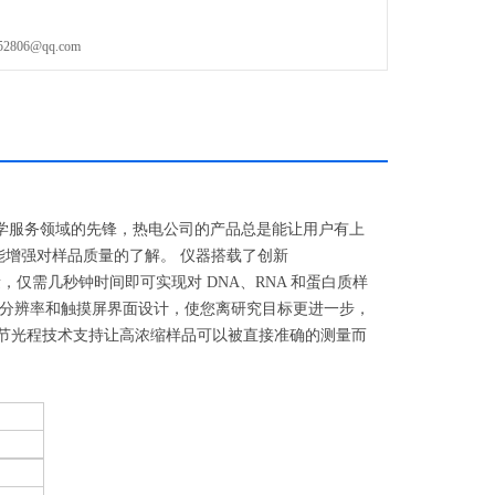
06@qq.com
科学服务领域的
先锋
，热电公司的产品总是能让用户有上
从而能增强对样品质量的了解。 仪器搭载了创新
本量，仅需几秒钟时间即可实现对 DNA、RNA 和蛋白质样
分辨率和触摸屏界面设计，使您离研究目标更进一步，
调节光程技术支持让高浓缩样品可以被直接准确的测量而