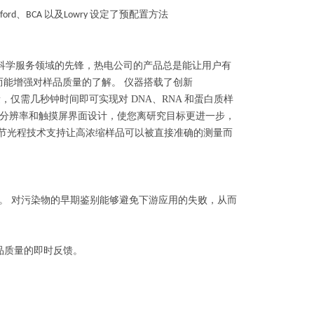
、
以及
设定了预配置方法
ford
BCA
Lowry
为科学服务领域的
先锋
，热电公司的产品总是能让用户有
，从而能增强对样品质量的了解。 仪器搭载了创新
本量，仅需几秒钟时间即可实现对 DNA、RNA 和蛋白质样
分辨率和触摸屏界面设计，使您离研究目标更进一步，
调节光程技术支持让高浓缩样品可以被直接准确的测量而
解。 对污染物的早期鉴别能够避免下游应用的失败，从而
品质量的即时反馈。