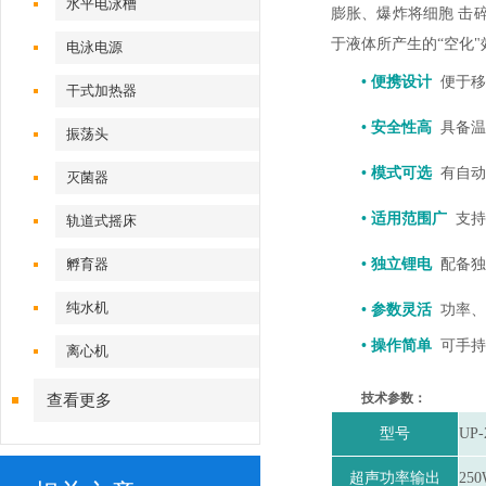
水平电泳槽
膨胀、爆炸将细胞
击
于液体所产生的“空化"
电泳电源
• 便携设计
便于移
干式加热器
• 安全性高
具备温
振荡头
• 模式可选
有自动
灭菌器
• 适用范围广
支持
轨道式摇床
孵育器
• 独立锂电
配备独
纯水机
• 参数灵活
功率、
• 操作简单
可手持
离心机
技术参数：
查看更多
型号
UP-
超声功率输出
25