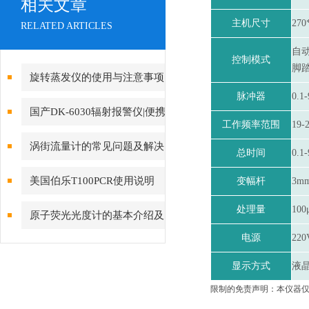
相关文章
主机尺寸
270
RELATED ARTICLES
自
控制模式
脚
旋转蒸发仪的使用与注意事项
脉冲器
0.
国产DK-6030辐射报警仪|便携
工作频率范围
19-
式核辐射检测仪上海旦鼎021-
涡街流量计的常见问题及解决
总时间
0.
61640167
办法
美国伯乐T100PCR使用说明
变幅杆
3m
处理量
100
原子荧光光度计的基本介绍及
电源
220
日常保养
显示方式
液
限制的免责声明：本仪器仅