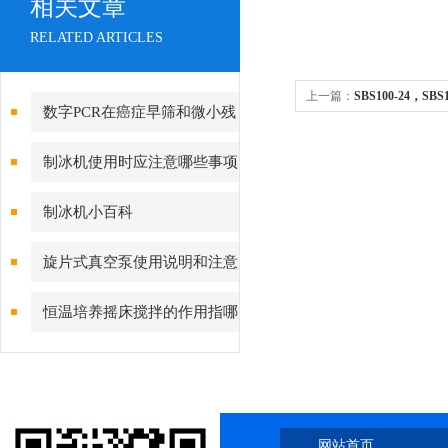
相关文章
RELATED ARTICLES
上一篇：
SBS100-24，SB
数字PCR在癌症早筛和微小残
清仓亏本出货！懂的来
留病灶检测的应用
制冰机使用时应注意哪些事项
以及其特点
制冰机小百科
旋片式真空泵使用说明和注意
事项
恒温培养摇床搅拌的作用指哪
些
网站首页