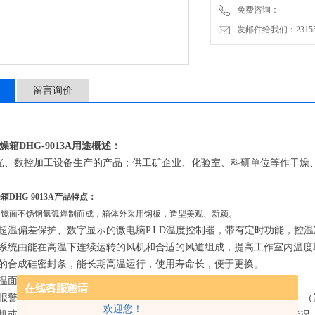
免费咨询：
发邮件给我们：2315528
留言询价
燥箱
DHG-9013A用途概述：
光、数控加工设备生产的产品；供工矿企业、化验室、科研单位等作干燥
燥箱
DHG-9013A产品特点：
用镜面不锈钢氩弧焊制而成，箱体外采用钢板，造型美观、新颖。
超温偏差保护、数字显示的微电脑P.I.D温度控制器，带有定时功能，控
系统由能在高温下连续运转的风机和合适的风道组成，提高工作室内温度
的合成硅密封条，能长期高温运行，使用寿命长，便于更换。
温面板上调节箱内进风和排气量大小。
报警系统，超过限制温度即自动中断，保证实验安全运行不发生意外。（
欢迎您！
机或RS485接口，用于连接打印机或计算机，能记录温度参数的变化状况