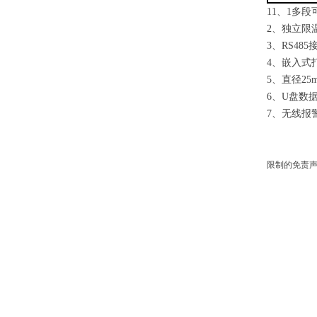
11、1多
2、独立限
3、RS48
4、嵌入式
5、直径25
6、U盘数
7、无线报
限制的免责声