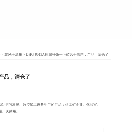
备
>
鼓风干燥箱
> DHG-9013A捡漏省钱一恒鼓风干燥箱，产品，清仓了
产品，清仓了
13A采用*的激光、数控加工设备生产的产品；供工矿企业、化验室、
蜡、灭菌用。