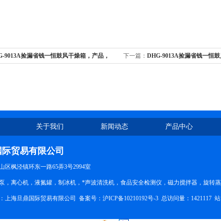
G-9013A捡漏省钱一恒鼓风干燥箱，产品，
下一篇：
DHG-9013A捡漏省钱一
清仓价
关于我们
新闻动态
产品中心
国际贸易有限公司
区枫泾镇环东一路65弄3号2994室
泵，离心机，液氮罐，制冰机，*声波清洗机，食品安全检测仪，磁力搅拌器，旋转
所有：上海旦鼎国际贸易有限公司 备案号：
沪ICP备10210192号-3
总访问量：1421117
站