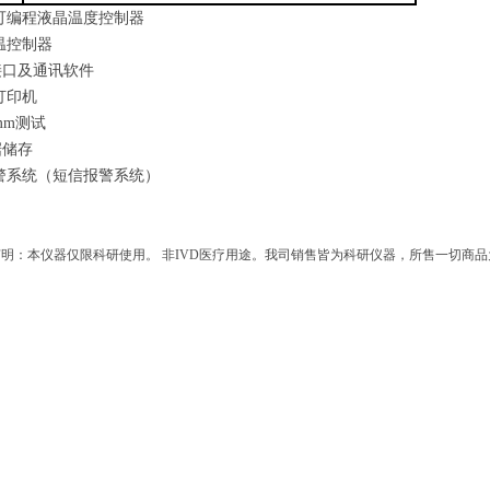
段可编程液晶温度控制器
温控制器
5接口及通讯软件
打印机
mm测试
据储存
警系统（短信报警系统）
明：本仪器仅限科研使用。 非IVD医疗用途。我司销售皆为科研仪器，所售一切商