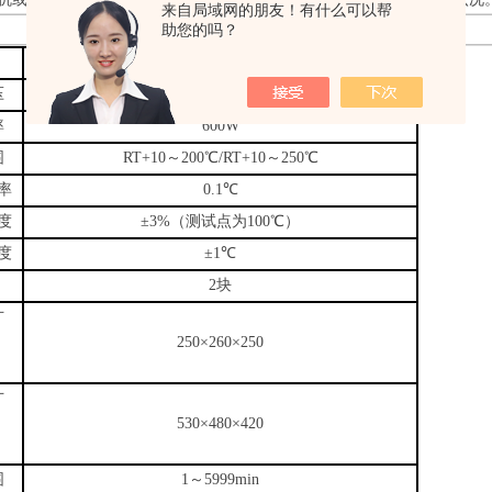
来自局域网的朋友！有什么可以帮
助您的吗？
DHG-9013A
压
AC220V 50HZ
率
600W
围
RT+10～200℃/RT+10～250℃
率
0.1℃
度
±3%（测试点为100℃）
度
±1℃
2块
寸
）
250×260×250
寸
）
530×480×420
围
1～5999min