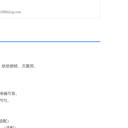
06@qq.com
、烘焙熔蜡、灭菌用。
温准确可靠。
均匀。
选配）
。（选配）