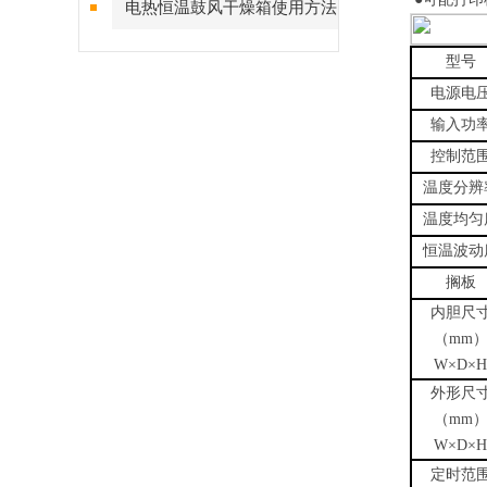
电热恒温鼓风干燥箱使用方法
及注意事项
型号
电源电
输入功
控制范
温度分辨
温度均匀
恒温波动
搁板
内胆尺
（
mm
W×D×H
外形尺
（
mm
W×D×H
定时范