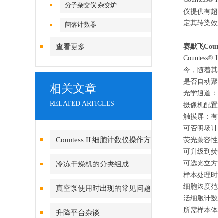
分子杂交仪|杂交炉
仪提供有超
定其转染效
菌落计数器
查看更多
赛默飞Coun
Count
今，随着其
是否自动聚
相关文章
光学通道：
RELATED ARTICLES
摄像机配置
触摸屏：有
可否明场计
Countess II 细胞计数仪操作方
荧光兼容性
可升级到荧
法
可选光立方
冷冻干燥机的分类组成
样本处理时
细胞浓度范围
真空泵使用时出现的常见问题
活细胞计数直
和解决方案
所需样本体积
升降平台杂谈