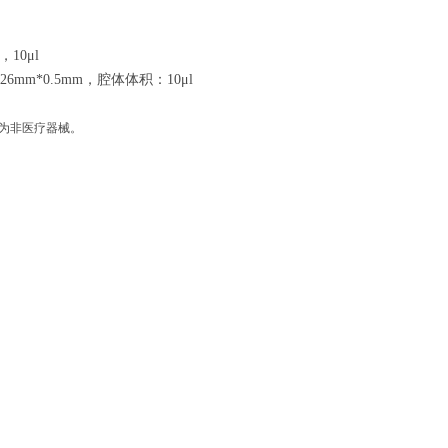
10μl
mm*0.5mm，腔体体积：10μl
品为非医疗器械。