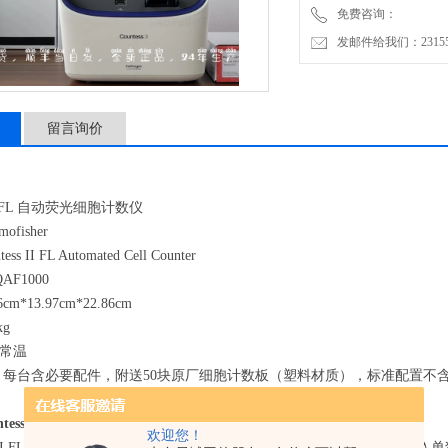
免费咨询：
发邮件给我们：2315528
留言询价
s II FL 自动荧光细胞计数仪
ofisher
s II FL Automated Cell Counter
F1000
m*13.97cm*22.86cm
kg
常温
：每台含必要配件，附送50块原厂细胞计数板（塑料材质），标准配置不
tess II细胞计数仪AMQAX1000
性能描述:
欢迎您！
ss® II FL全自动细胞计数仪具有两路荧光通道。其所采集的荧光色通过插入单独的