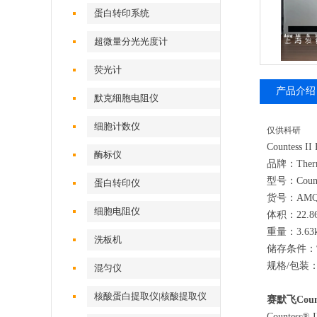
蛋白转印系统
超微量分光光度计
荧光计
产品介绍
默克细胞电阻仪
细胞计数仪
仅供科研
Countes
酶标仪
品牌：Therm
型号：Countes
蛋白转印仪
货号：AMQA
细胞电阻仪
体积：22.86c
重量：3.63
洗板机
储存条件：
规格/包装
混匀仪
核酸蛋白提取仪|核酸提取仪
赛默飞Coun
Counte