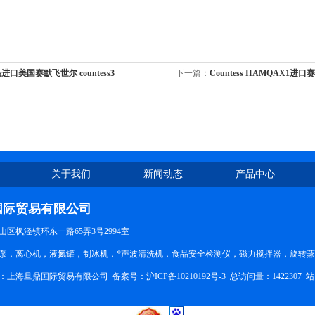
进口美国赛默飞世尔 countess3
下一篇：
Countess IIAMQAX1进口
计数仪AMQAX1000
关于我们
新闻动态
产品中心
国际贸易有限公司
区枫泾镇环东一路65弄3号2994室
泵，离心机，液氮罐，制冰机，*声波清洗机，食品安全检测仪，磁力搅拌器，旋转
所有：上海旦鼎国际贸易有限公司 备案号：
沪ICP备10210192号-3
总访问量：1422307
站