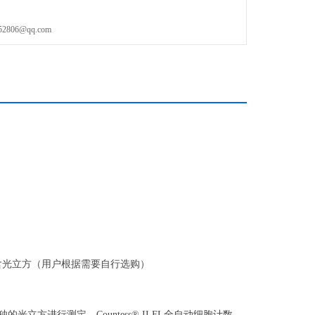
06@qq.com
含光立方（用户根据需要自行选购）
光立方进行测定。Countess® II FL全自动细胞计数