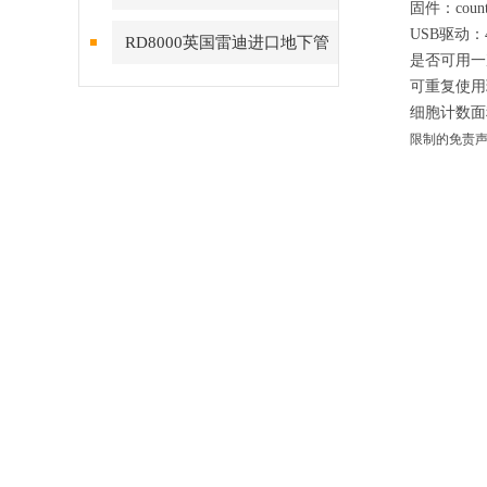
固件：cou
USB驱动：
RD8000英国雷迪进口地下管
是否可用一次
线探测仪
可重复使用玻
细胞计数面积：
限制的免责声