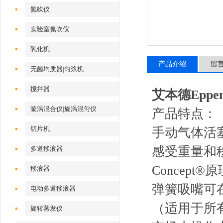
氮吹仪
实验室氮吹仪
乳化机
产品介绍
留
无菌均质器|匀浆机
搅拌器
艾本德Eppe
漩涡混合仪|旋涡混匀仪
产品特点：
切片机
手动气体活
感受重量和移液
多道移液器
Concept®
移液器
弹簧吸嘴可
电动多道移液器
（适用于所有
旋转蒸发仪