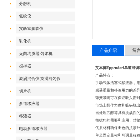
分散机
氮吹仪
实验室氮吹仪
乳化机
产品介绍
留
无菌均质器|匀浆机
搅拌器
艾本德Eppendorf单道可
产品特点：
漩涡混合仪|旋涡混匀仪
手动气体活塞式移液器，
感受重量和移液用力的差异：这款超
切片机
弹簧吸嘴可在保证吸头密封
多道移液器
市场上操作力度和吸头脱
当处理乙醇等具有挑战性
移液器
根据您的需要和应用，对
优质材料确保出色的抗紫
电动多道移液器
单道固定量程和可调量程移液