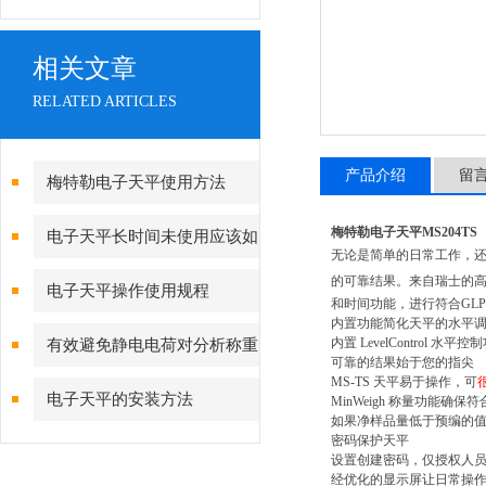
相关文章
RELATED ARTICLES
产品介绍
留
梅特勒电子天平使用方法
梅特勒电子天平
MS204TS
电子天平长时间未使用应该如
无论是简单的日常工作，还是
何校准
的可靠结果。
来自瑞士的高
电子天平操作使用规程
和时间功能，进行符合GL
内置功能简化天平的水平
内置 LevelContr
有效避免静电电荷对分析称重
可靠的结果始于您的指尖
MS-TS 天平易于操作，可
的影响
电子天平的安装方法
MinWeigh 称量功能确保
如果净样品量低于预编的值，
密码保护天平
设置创建密码，仅授权人
经优化的显示屏让日常操