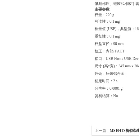
佩戴棉质、硅胶和橡胶手套也
主要参数
秤量：220 g
可读性：0.1 mg
称量值 (USP)，典型值：160
重复性：0.1 mg
秤盘直径：90 mm
校正：内部/ FACT
接口：USB Host / USB Devic
尺寸 (高x宽)：345 mm x 20
外壳：压铸铝合金
稳定时间：2 s
分辨率：0.0001 g
贸易结算：No
上一篇：
MS104TS梅特