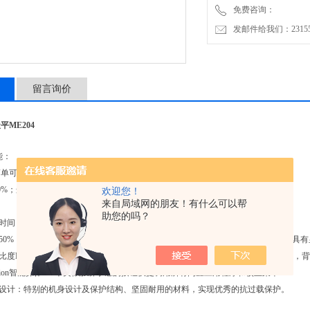
免费咨询：
发邮件给我们：2315528
留言询价
天平
ME204
能：
简单可靠、操作高效；
0%；选择环境友好的安全材料；节能型的制造与物流。
欢迎您！
来自局域网的朋友！有什么可以帮
助您的吗？
定时间：快速获得准确可靠的称量结果，明显提高日常称量操作的效率；
低50%：NewClassic ME分析天平与本公司上一代同类产品以及市场同类产品相比，
对比度LCD显示屏：NewClassic ME分析天平能够提供本公司同类产品中的数字显
Operation智能操作：5个类似触屏手感的按钮快捷调用所有内置应用程序和校正菜单
身设计：特别的机身设计及保护结构、坚固耐用的材料，实现优秀的抗过载保护。