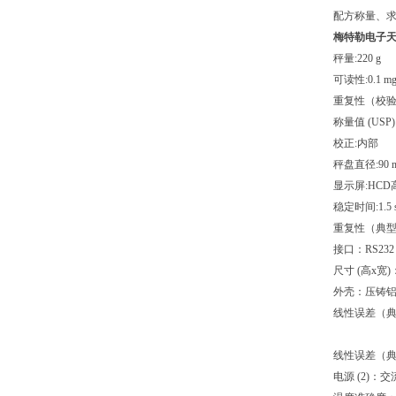
配方称量、
梅特勒电子
秤量:220 g
可读性:0.1 m
重复性（校验砝码）
称量值 (USP)
校正:内部
秤盘直径:90 
显示屏:HC
稳定时间:1.5 
重复性（典型）:
接口：RS232
尺寸 (高x宽)：3
外壳：压铸铝，
线性误差（典型
线性误差（典型
电源 (2)：