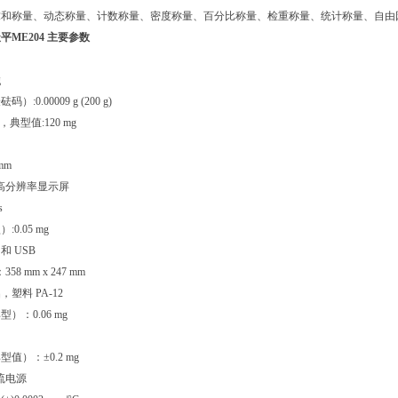
求和称量、动态称量、计数称量、密度称量、百分比称量、检重称量、统计称量、自由
天平
ME204
主要参数
g
:0.00009 g (200 g)
，典型值:120 mg
mm
D高分辨率显示屏
s
0.05 mg
 和 USB
58 mm x 247 mm
塑料 PA-12
）：0.06 mg
值）：±0.2 mg
交流电源