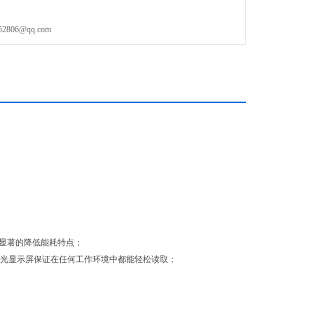
06@qq.com
具有显著的降低能耗特点；
示，背光显示屏保证在任何工作环境中都能轻松读取；