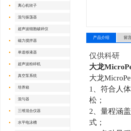
离心机转子
混匀振荡器
超声波细胞破碎仪
产品介绍
留
磁力搅拌器
单道移液器
仅供科研
超声波粉碎机
大龙MicroP
真空泵系统
大龙Micro
1、符合人
培养箱
松；
混匀器
2、量程涵盖
三维混合仪器
式；
水平电泳槽