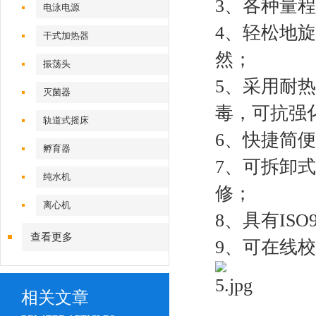
3、各种量程
电泳电源
4、轻松地
干式加热器
然；
振荡头
5、采用耐
灭菌器
毒，可抗强
轨道式摇床
6、快捷简
孵育器
7、可拆卸
纯水机
修；
离心机
8、具有ISO90
查看更多
9、可在线
相关文章