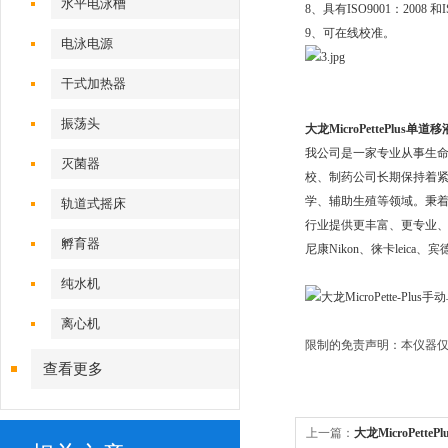
水平电泳槽
8、具有ISO9001：2008 和I
9、可在线校准。
电泳电源
干式加热器
振荡头
大龙MicroPettePlus单道移
我公司是一家专业从事生
灭菌器
校、制药公司长期保持着
学、辅助生殖等领域。秉着
轨道式摇床
行业提供更丰富、更专业、更*的
孵育器
尼康Nikon、徕卡leica、
纯水机
离心机
限制的免责声明：本仪器仅
查看更多
上一篇：
大龙MicroPetteP