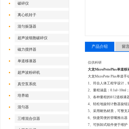
破碎仪
离心机转子
混匀振荡器
超声波细胞破碎仪
产品介绍
留
磁力搅拌器
单道移液器
仅供科研
大龙MicroPettePlus单道移
超声波粉碎机
大龙MicroPette Plu
1、符合人体工程学设计，
真空泵系统
2、量程涵盖：0.1ul~1
培养箱
3、各种量程的8/12道移液
4、轻松地旋转计数器旋钮
混匀器
5、采用耐热材质，可整支
6、快捷简便的管嘴推出器
三维混合仪器
7、可拆卸式组件便于维护