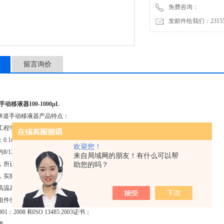
免费咨询：
5、可在线校准。
发邮件给我们：2315528
留言询价
e手动移液器100-1000μL
tte单道手动移液器产品特点：
工程学设计，轻触推杆设计，宽大的指撑设计，使移液更轻松；
0.1ul~10ml； 机型分为单道可调式、单道固定式、多道可调式；
欢迎您！
的8/12道移液器适用于标准96孔板；
来自局域网的朋友！有什么可以帮
，所设量程一目了然；
助您的吗？
，实验无忧；
高温高压消毒，可抗强化学腐蚀；
组件便于维护，使用附件工具，能方便快捷的进行校准和维修；
01：2008 和ISO 13485:2003证书；