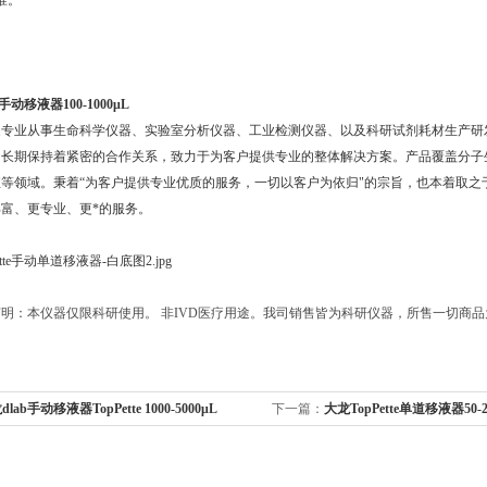
准。
e手动移液器100-1000μL
家专业从事生命科学仪器、实验室分析仪器、工业检测仪器、以及科研试剂耗材生产研
司长期保持着紧密的合作关系，致力于为客户提供专业的整体解决方案。产品覆盖分子
等领域。秉着“为客户提供专业优质的服务，一切以客户为依归"的宗旨，也本着取
富、更专业、更*的服务。
明：本仪器仅限科研使用。 非IVD医疗用途。我司销售皆为科研仪器，所售一切商
lab手动移液器TopPette 1000-5000μL
下一篇：
大龙TopPette单道移液器50-2