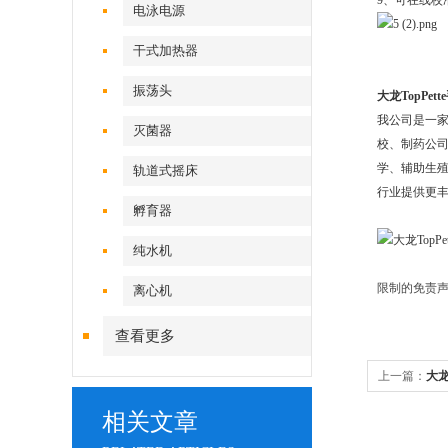
9、可在线校
电泳电源
干式加热器
振荡头
大龙TopPett
我公司是一
灭菌器
校、制药公
学、辅助生殖
轨道式摇床
行业提供更丰
孵育器
纯水机
限制的免责声
离心机
查看更多
上一篇：
大龙d
相关文章