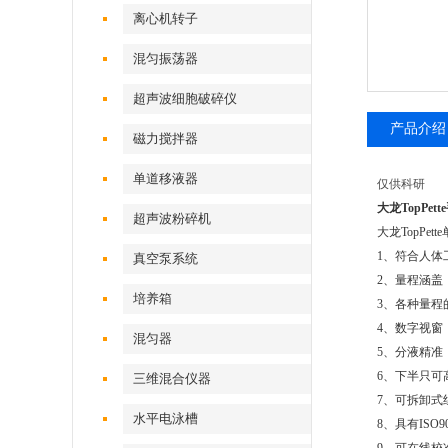
离心机转子
混匀振荡器
超声波细胞破碎仪
产品介绍
磁力搅拌器
单道移液器
仅供科研
大龙TopPett
超声波粉碎机
大龙TopPe
1、符合人体
真空泵系统
2、量程涵盖：
培养箱
3、各种量程
4、数字视窗
混匀器
5、分液精准
6、下半只可
三维混合仪器
7、可拆卸式
水平电泳槽
8、具有ISO90