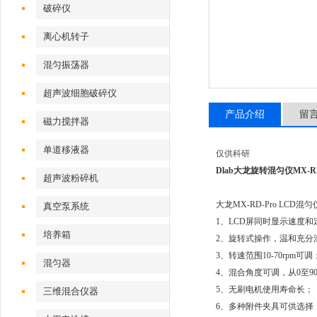
破碎仪
离心机转子
混匀振荡器
超声波细胞破碎仪
产品介绍
留
磁力搅拌器
单道移液器
仅供科研
Dlab大龙旋转混匀仪MX-RD
超声波粉碎机
大龙MX-RD-Pro LCD
真空泵系统
1、LCD屏同时显示速度和
培养箱
2、旋转式操作，温和充分
3、转速范围10-70rpm可调
混匀器
4、混合角度可调，从0至90
5、无刷电机使用寿命长；
三维混合仪器
6、多种附件夹具可供选择