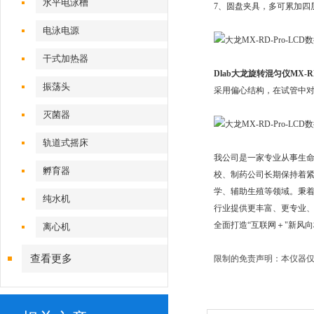
水平电泳槽
7、圆盘夹具，多可累加四
电泳电源
干式加热器
Dlab大龙旋转混匀仪MX-RD
振荡头
采用偏心结构，在试管中
灭菌器
轨道式摇床
我公司是一家专业从事生
孵育器
校、制药公司长期保持着
学、辅助生殖等领域。秉着
纯水机
行业提供更丰富、更专业、
全面打造“互联网＋"新风
离心机
查看更多
限制的免责声明：本仪器仅