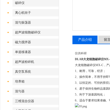
破碎仪
离心机转子
混匀振荡器
超声波细胞破碎仪
产品介绍
留
磁力搅拌器
单道移液器
仅供科研
DLAB大龙细胞破碎仪MX-
超声波粉碎机
大龙细胞破碎仪MX-C，
产
1、耐用，可靠，经济；
真空泵系统
2、操作简单，不用手持即
培养箱
3、以恒定的、可控的剪切
4、易于保持生物样品基因
混匀器
5、利于下游基因纯化；
6、适合于要求结果准确、
三维混合仪器