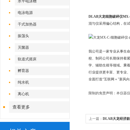
水平电泳槽
电泳电源
DLAB大龙细胞破碎仪MX-
混匀仪采用偏心结构，在
干式加热器
振荡头
灭菌器
我公司是一家专业从事生
校、制药公司长期保持着
轨道式摇床
学、辅助生殖等领域。秉着
孵育器
行业提供更丰富、更专业、
全面打造“互联网＋"新风
纯水机
限制的免责声明：本仪器仅
离心机
查看更多
上一篇：
DLAB大龙经济